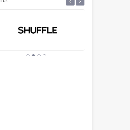
‹
›
iros: