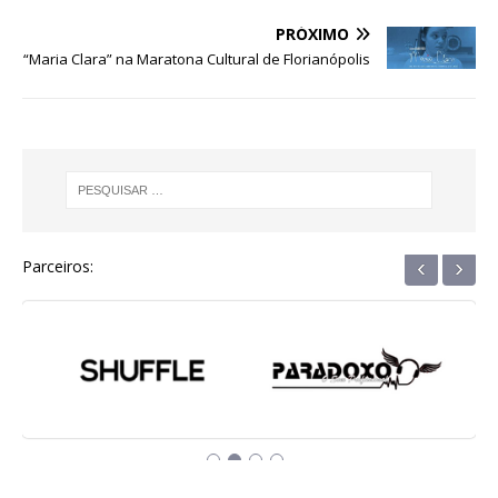
b
r
A
n
ra
dI
PRÓXIMO
o
p
g
m
n
“Maria Clara” na Maratona Cultural de Florianópolis
o
p
e
k
r
‹
›
Parceiros: