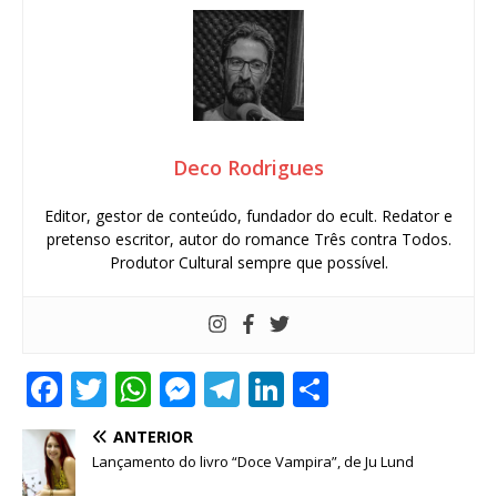
Deco Rodrigues
Editor, gestor de conteúdo, fundador do ecult. Redator e
pretenso escritor, autor do romance Três contra Todos.
Produtor Cultural sempre que possível.
F
T
W
M
T
Li
S
a
w
h
e
el
n
h
ANTERIOR
c
it
at
ss
e
k
ar
Lançamento do livro “Doce Vampira”, de Ju Lund
e
te
s
e
g
e
e