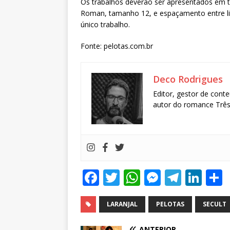
Os trabalhos deverão ser apresentados em 
Roman, tamanho 12, e espaçamento entre li
único trabalho.
Fonte: pelotas.com.br
Deco Rodrigues
Editor, gestor de conte
autor do romance Três 
F
T
W
M
T
Li
a
w
h
e
el
n
c
it
at
ss
e
k
LARANJAL
PELOTAS
SECULT
e
te
s
e
g
e
ANTERIOR