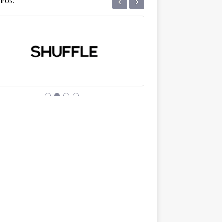
‹
›
iros: