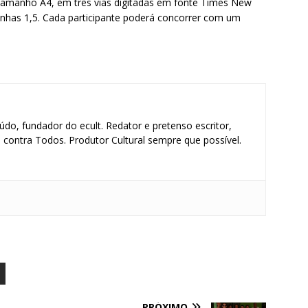
tamanho A4, em três vias digitadas em fonte Times New
nhas 1,5. Cada participante poderá concorrer com um
údo, fundador do ecult. Redator e pretenso escritor,
contra Todos. Produtor Cultural sempre que possível.
S
h
ar
e
PRÓXIMO