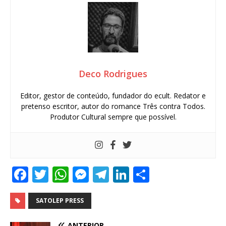
Deco Rodrigues
Editor, gestor de conteúdo, fundador do ecult. Redator e
pretenso escritor, autor do romance Três contra Todos.
Produtor Cultural sempre que possível.
F
T
W
M
T
Li
S
a
w
h
e
el
n
h
c
it
at
ss
e
k
ar
SATOLEP PRESS
e
te
s
e
g
e
e
ANTERIOR