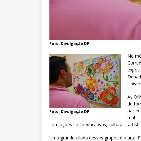
Foto: Divulgação DP
No mê
Corred
exposi
Depart
Univer
As Ofi
de for
pacien
Foto: Divulgação DP
reabil
com ações socioeducativas, culturais, artístic
Uma grande aliada desses grupos é a arte. 