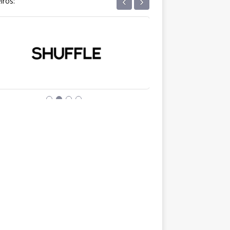
‹
›
iros: