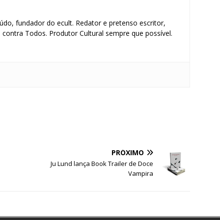
údo, fundador do ecult. Redator e pretenso escritor,
contra Todos. Produtor Cultural sempre que possível.
S
h
ar
e
PRÓXIMO
Ju Lund lança Book Trailer de Doce
Vampira