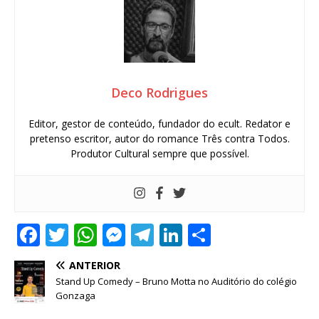
Deco Rodrigues
Editor, gestor de conteúdo, fundador do ecult. Redator e
pretenso escritor, autor do romance Três contra Todos.
Produtor Cultural sempre que possível.
F
T
W
M
T
Li
S
a
w
h
e
el
n
h
ANTERIOR
c
it
at
ss
e
k
ar
Stand Up Comedy – Bruno Motta no Auditório do colégio
e
te
s
e
g
e
e
Gonzaga