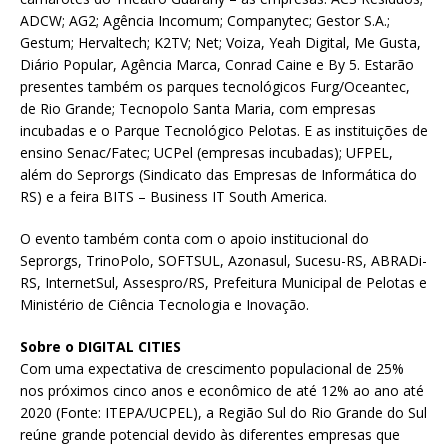
ADCW; AG2; Agência Incomum; Companytec; Gestor S.A.;
Gestum; Hervaltech; K2TV; Net; Voiza, Yeah Digital, Me Gusta,
Diário Popular, Agência Marca, Conrad Caine e By 5. Estarão
presentes também os parques tecnológicos Furg/Oceantec,
de Rio Grande; Tecnopolo Santa Maria, com empresas
incubadas e o Parque Tecnológico Pelotas. E as instituições de
ensino Senac/Fatec; UCPel (empresas incubadas); UFPEL,
além do Seprorgs (Sindicato das Empresas de Informática do
RS) e a feira BITS – Business IT South America.
O evento também conta com o apoio institucional do
Seprorgs, TrinoPolo, SOFTSUL, Azonasul, Sucesu-RS, ABRADi-
RS, InternetSul, Assespro/RS, Prefeitura Municipal de Pelotas e
Ministério de Ciência Tecnologia e Inovação.
Sobre o DIGITAL CITIES
Com uma expectativa de crescimento populacional de 25%
nos próximos cinco anos e econômico de até 12% ao ano até
2020 (Fonte: ITEPA/UCPEL), a Região Sul do Rio Grande do Sul
reúne grande potencial devido às diferentes empresas que