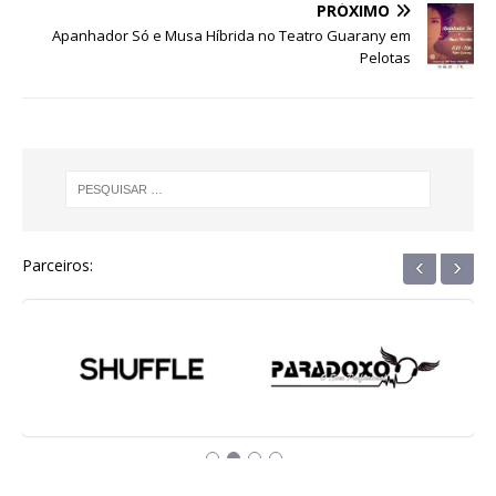
b
r
A
n
ra
dI
PRÓXIMO
o
p
g
m
n
Apanhador Só e Musa Híbrida no Teatro Guarany em
Pelotas
o
p
e
k
r
‹
›
Parceiros: