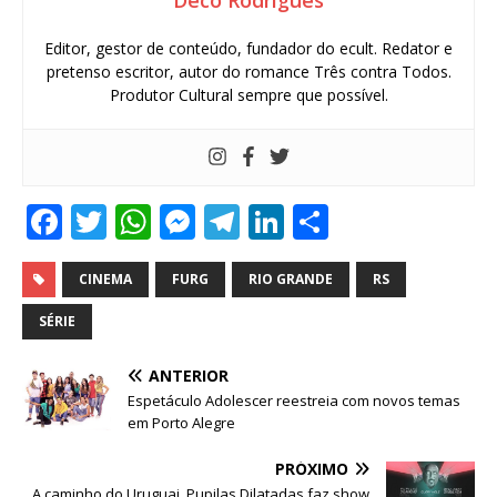
Editor, gestor de conteúdo, fundador do ecult. Redator e
pretenso escritor, autor do romance Três contra Todos.
Produtor Cultural sempre que possível.
F
T
W
M
T
Li
S
a
w
h
e
el
n
h
c
it
at
ss
e
k
ar
CINEMA
FURG
RIO GRANDE
RS
e
te
s
e
g
e
e
SÉRIE
b
r
A
n
ra
dI
ANTERIOR
o
p
g
m
n
Espetáculo Adolescer reestreia com novos temas
o
p
e
em Porto Alegre
k
r
PRÓXIMO
A caminho do Uruguai, Pupilas Dilatadas faz show