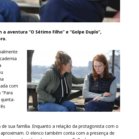
a aventura “O Sétimo Filho” e “Golpe Duplo”,
ro.
inalmente
 Academia
a
eu
ma
icada com
 “Para
 quinta-
rês
 de sua família. Enquanto a relação da protagonista com o
la se aproximam. O elenco também conta com a presença de