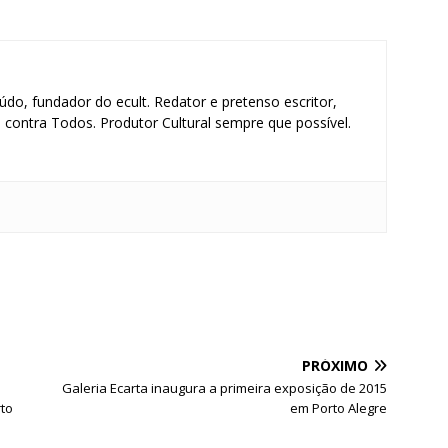
údo, fundador do ecult. Redator e pretenso escritor,
contra Todos. Produtor Cultural sempre que possível.
S
h
ar
e
PRÓXIMO
e
Galeria Ecarta inaugura a primeira exposição de 2015
rto
em Porto Alegre