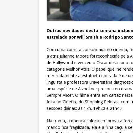
Outras novidades desta semana incluem 
estrelado por Will Smith e Rodrigo Santo
Com uma carreira consolidada no cinema, f
a atriz Julianne Moore foi reconhecida pela
de Hollywood e venceu o Oscar deste ano n
categoria Melhor Atriz. O papel que lhe rend
merecidamente a estatueta dourada é de u
linguista e professora universitária diagnost
uma espécie de Alzheimer precoce no drama
Sempre Alice”. O filme entra em cartaz nesta
feira no Cineflix, do Shopping Pelotas, com t
sessões diárias: às 17h, 19h20 e 21h40.
Na trama, a doença coloca em prova a força
marido fica fragilizada, ela e a filha caçu