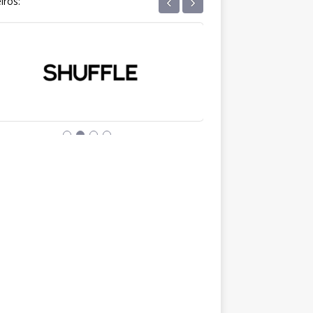
‹
›
iros: