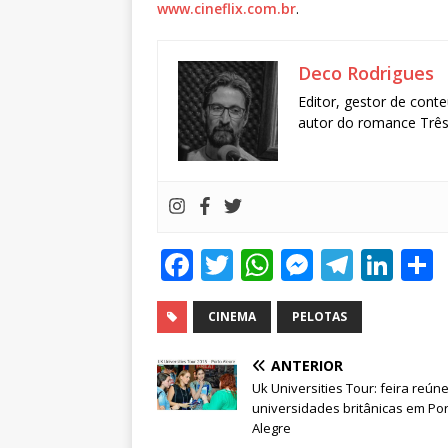
www.cineflix.com.br
.
Deco Rodrigues
Editor, gestor de conte
autor do romance Três 
F
T
W
M
T
Li
a
w
h
e
el
n
c
it
at
ss
e
k
CINEMA
PELOTAS
e
te
s
e
g
e
ANTERIOR
b
r
A
n
ra
dI
Uk Universities Tour: feira reún
universidades britânicas em Po
o
p
g
m
n
Alegre