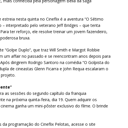
rt, mais conhecida pela personagem Bella da saga
 estreia nesta quinta no Cineflix é a aventura “O Sétimo
o – interpretado pelo veterano Jeff Bridges – que tenta
ara ter reforço, ele resolve treinar um jovem fazendeiro,
e poderosa bruxa.
 “Golpe Duplo”, que traz Will Smith e Margot Robbie
ram um affair no passado e se reencontram anos depois para
Após dirigirem Rodrigo Santoro na comédia “O Golpista do
dupla de cineastas Glenn Ficarra e John Requa escalaram o
 projeto.
gente”
para as sessões do segundo capítulo da franquia
te na próxima quinta-feira, dia 19. Quem adquirir os
 cinema ganha um mini-pôster exclusivo do filme. O brinde
s da programação do Cineflix Pelotas, acesse o site