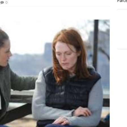
Parce
0