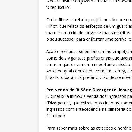
Alec Baldwin e da jovem atriz Kristen Stewa
“Crepúsculo”.
Outro filme estrelado por Julianne Moore que
Filho”, que relata os esforços de um guardiã
manter uma cidade longe de maus espíritos. P
o seu sucessor para enfrentar uma terrível 
Ação e romance se encontram no empolgante
como dois vigaristas profissionais que tive
atuarem juntos em uma importante missão. 
Ano”, no qual contracena com Jim Carrey, a 
brasileiro para interpretar o vilão desse novo
Pré-venda de ‘A Série Divergente: Insur
O Cineflix já iniciou a venda dos ingressos 
“Divergente”, que estreia nos cinemas somen
ingressos com antecedência na bilheteria do
é limitado.
Para saber mais sobre as atrações e horário