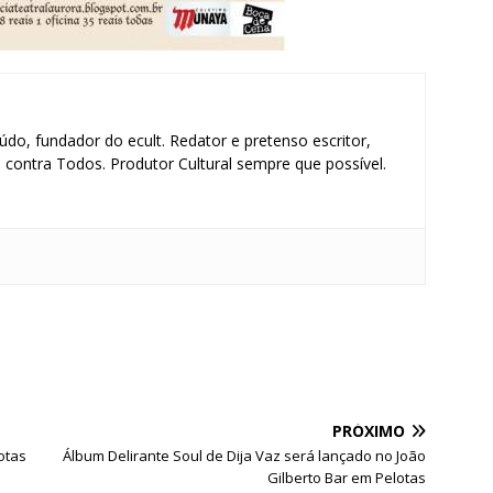
údo, fundador do ecult. Redator e pretenso escritor,
contra Todos. Produtor Cultural sempre que possível.
S
h
ar
e
PRÓXIMO
otas
Álbum Delirante Soul de Dija Vaz será lançado no João
Gilberto Bar em Pelotas