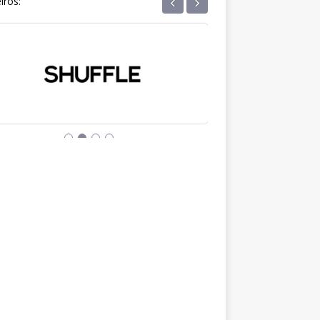
‹
›
iros: