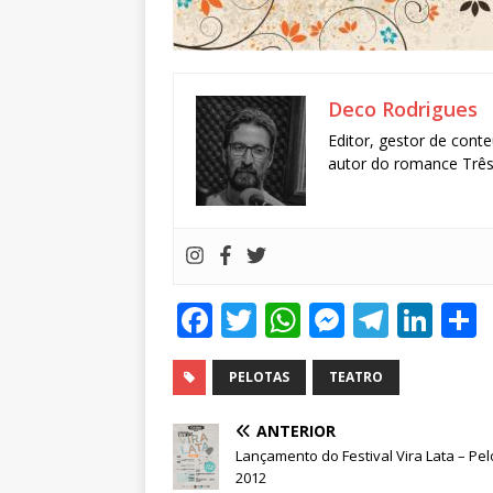
Deco Rodrigues
Editor, gestor de conte
autor do romance Três 
F
T
W
M
T
Li
a
w
h
e
el
n
c
it
at
ss
e
k
PELOTAS
TEATRO
e
te
s
e
g
e
ANTERIOR
b
r
A
n
ra
dI
Lançamento do Festival Vira Lata – Pel
2012