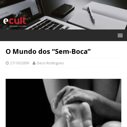
O Mundo dos “Sem-Boca”
27/10/2009
Deco Rodrigues