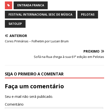
a
w
h
e
el
n
h
c
it
at
ss
e
k
ar
ENTRADA FRANCA
e
te
s
e
g
e
e
FESTIVAL INTERNACIONAL SESC DE MÚSICA
PELOTAS
b
r
A
n
ra
dI
SATOLEP
o
p
g
m
n
ANTERIOR
o
p
e
Cores Primárias – Folhetim por Lucian Brum
k
r
PRÓXIMO
Sofá na Rua chega à sua 61ª edição em Pelotas
SEJA O PRIMEIRO A COMENTAR
Faça um comentário
Seu e-mail não será publicado.
Comentário