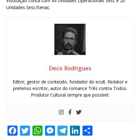
Instituição conta com 43 Unidades Operacionais Sesc e 20
Unidades Sesc/Senac.
Deco Rodrigues
Editor, gestor de conteúdo, fundador do ecult. Redator e
pretenso escritor, autor do romance Três contra Todos.
Produtor Cultural sempre que possível.
F
T
W
M
T
Li
S