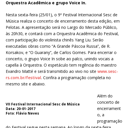
Orquestra Acadêmica e grupo Voice In.
Nesta sexta-feira (25/01), o 9º Festival Internacional Sesc de
Música realiza o concerto de encerramento desta edição, em
Pelotas. A apresentação será no Largo do Mercado Público,
às 20h30, e contará com a Orquestra Acadêmica do Festival,
com participação do violinista chinês Yang Liu. Serão
executadas obras como “A Grande Páscoa Russa”, de R.
Korsakov, e “O Guarany”, de Carlos Gomes. Para encerrar o
concerto, o grupo Voice In sobe ao palco, unindo vocais a
capella à Orquestra. O espetáculo tem regência do maestro
Evandro Matté e será transmitido ao vivo no site
www.sesc-
rs.com.br/festival
. Confira a programação completa no
mesmo site e abaixo.
Além do
concerto de
VII Festival Internacional Sesc de Música
encerrament
Data: 20-01-2017
Foto: Flávio Neves
o, a
programação
do Festival segue nesta semana. Ao longo da sexta-feira