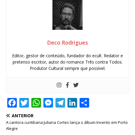
Deco Rodrigues
Editor, gestor de conteúdo, fundador do ecult. Redator e
pretenso escritor, autor do romance Três contra Todos.
Produtor Cultural sempre que possível.
F
T
W
M
T
Li
S
a
w
h
e
el
n
h
ANTERIOR
c
it
at
ss
e
k
ar
A cantora curitibana Juliana Cortes lança o álbum Invento em Porto
e
te
s
e
g
e
e
Alegre