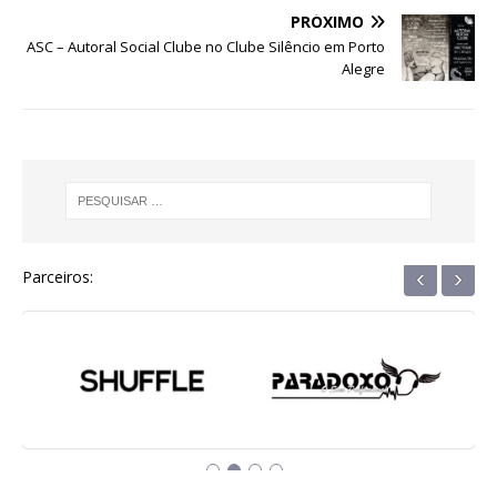
b
r
A
n
ra
dI
PRÓXIMO
o
p
g
m
n
ASC – Autoral Social Clube no Clube Silêncio em Porto
Alegre
o
p
e
k
r
‹
›
Parceiros: