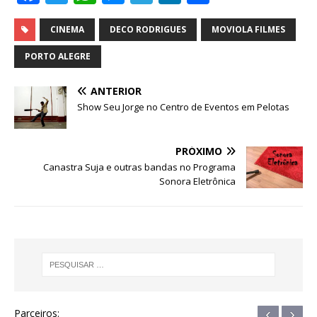
a
w
h
e
el
n
h
c
it
at
ss
e
k
ar
CINEMA
DECO RODRIGUES
MOVIOLA FILMES
e
te
s
e
g
e
e
PORTO ALEGRE
b
r
A
n
ra
dI
ANTERIOR
o
p
g
m
n
Show Seu Jorge no Centro de Eventos em Pelotas
o
p
e
k
r
PRÓXIMO
Canastra Suja e outras bandas no Programa
Sonora Eletrônica
‹
›
Parceiros: