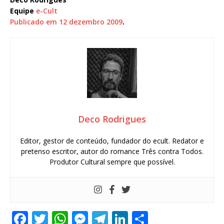
Equipe
e-Cult
Publicado em 12 dezembro 2009
.
Deco Rodrigues
Editor, gestor de conteúdo, fundador do ecult. Redator e
pretenso escritor, autor do romance Três contra Todos.
Produtor Cultural sempre que possível.
F
T
W
M
T
Li
S