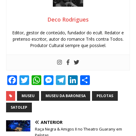
Deco Rodrigues
Editor, gestor de conteúdo, fundador do ecult. Redator e
pretenso escritor, autor do romance Três contra Todos.
Produtor Cultural sempre que possível.
F
T
W
M
T
Li
S
a
w
h
e
el
n
h
c
it
at
ss
e
k
ar
MUSEU
MUSEU DA BARONESA
PELOTAS
e
te
s
e
g
e
e
SATOLEP
b
r
A
n
ra
dI
ANTERIOR
o
p
g
m
n
Raça Negra & Amigos II no Theatro Guarany em
Pelotas