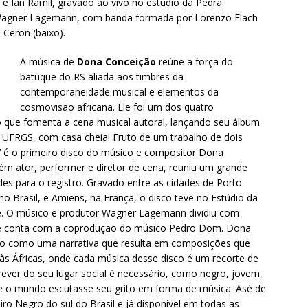
e Ian Ramil, gravado ao vivo no estúdio da Pedra
 Wagner Lagemann, com banda formada por Lorenzo Flach
 Ceron (baixo).
A música de
Dona Conceição
reúne a força do
batuque do RS aliada aos timbres da
contemporaneidade musical e elementos da
cosmovisão africana. Ele foi um dos quatro
 que fomenta a cena musical autoral, lançando seu álbum
 UFRGS, com casa cheia! Fruto de um trabalho de dois
’ é o primeiro disco do músico e compositor Dona
ém ator, performer e diretor de cena, reuniu um grande
des para o registro. Gravado entre as cidades de Porto
no Brasil, e Amiens, na França, o disco teve no Estúdio da
e. O músico e produtor Wagner Lagemann dividiu com
ue conta com a coprodução do músico Pedro Dom. Dona
ção como uma narrativa que resulta em composições que
às Áfricas, onde cada música desse disco é um recorte de
crever do seu lugar social é necessário, como negro, jovem,
que o mundo escutasse seu grito em forma de música. Asé de
iro Negro do sul do Brasil e já disponível em todas as