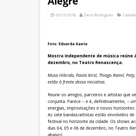
Alegre
03/12/2018
Deco Rodrigues
Cidade
Foto: Eduarda Gaeta
Mostra independente de música reúne ál
dezembro, no Teatro Renascença.
Musa Híbrida, Paola Kirst, Thiago Ramil, Poty
estão à frente dessa iniciativa.
Reunir os amigos, parceiros e artistas que
conjunta. Parece – e é, definitivamente, – u
energias, improvisações e novos horizontes 
As sete bandas/artistas estão envolvidos de
festival no horizonte da cidade. Os shows a
dias 04, 05 e 06 de dezembro, no Teatro Ren
abaixo).