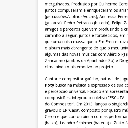
mergulhados. Produzido por Guilherme Cero
juntos compuseram e enriqueceram os arran
(percussões/violinos/vocais), Andressa Ferre
(guitarra), Pedro Petracco (bateria), Felipe 
amigos e parceiros que vem produzindo e cr
caminho a seguir, juntos e fortalecidos, e
que uma coisa massa que o Em Frente traz é
o álbum mais abrangente do que o meu univ
algumas das novas músicas com Alércio PJ (M
Zancanaro (ambos da Apanhador Só) e Diogo
clima ainda mais emotivo ao projeto.
Cantor e compositor gaúcho, natural de Jag
Poty
busca na música a expressão de sua c
e percepção universal. Focado em apresenta
composições, integrou o coletivo “ESCUTA 
do Compositor”. Em 2013, lançou o single/cl
gravou o EP ‘Casa’, composto por quatro mú
Ceron e que contou ainda com as performanc
(baixo), Leandro Schirmer (bateria) e Zelito 