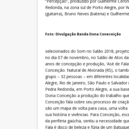
“Percepção”, produzido por Guilherme Ceron 
Redonda, na zona sul de Porto Alegre, por
(guitarra), Bruno Neves (bateria) e Guilherme
Foto: Divulgação Banda Dona Coneceição
selecionados do Som no Salão 2018, projeto
no dia 07 de novembro, no Salão de Atos da
anos de concepção e produção, ‘Asè de Fala
Conceição. Natural de Alvorada (RS), o tamb
grupo – 32 pessoas – em diferentes localida
Alegre, Rio de Janeiro, São Paulo e Salvador 
Pedra Redonda, em Porto Alegre, a sua bas
Dona Conceição a produção do trabalho q
Conceição fala sobre seu processo de cria
são um mapa de volta para casa, uma volta 
sua história e vivências. Para Conceição, es
da periferia gaúcha, sentiu a necessidade 
Fala é disco de beleza e fúria de um Batuque