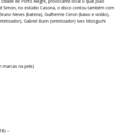
cidade de Porto Alegre, provocante local o qual João
ard Simon, no estúdio Casona, o disco contou também com
 Bruno Neves (bateria), Guilherme Ceron (baixo e violão),
ntetizador), Gabriel Burin (sintetizador) Ives Mizoguchi
m marcas na pele)
18) –