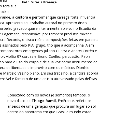
16 na
Foto: Vitória Proença
o terá sua
rock e
rande, a cantora e performer que carrega forte influência
ica. Apresenta seu trabalho autoral no primeiro disco
a pele’, gravado quase inteiramente ao vivo no Estúdio da
 Lagemann, responsável por também produzir, mixar e
pula Records, o disco reúne composições feitas em parceria
s assinados pelo KIAI grupo, trio que a acompanha. Além
compositores emergentes Juliano Guerra e Andrei Corrêa e
ior, violão 07 cordas e Bruno Coelho, percussão. Paola
ção para o uso do corpo e de sua voz como instrumento de
a de liberdade e improviso com os músicos Dionísio
a e Marcelo Vaz no piano. Em seu trabalho, a cantora aborda
ensível e faminto de uma artista atravessado pelas delícias
Conectado com os novos (e sombrios) tempos, o
novo disco de
Thiago Ramil,
EmFrente, reflete os
anseios de uma geração que procura um lugar ao sol
dentro do panorama em que Brasil e mundo estão