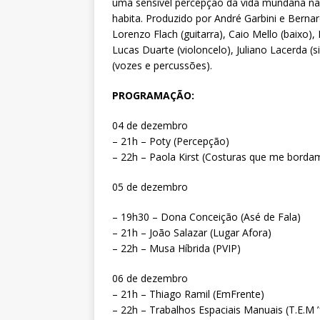
uma sensível percepção da vida mundana na 
habita. Produzido por André Garbini e Bern
Lorenzo Flach (guitarra), Caio Mello (baixo),
Lucas Duarte (violoncelo), Juliano Lacerda (si
(vozes e percussões).
PROGRAMAÇÃO:
04 de dezembro
– 21h – Poty (Percepção)
– 22h – Paola Kirst (Costuras que me borda
05 de dezembro
– 19h30 – Dona Conceição (Asé de Fala)
– 21h – João Salazar (Lugar Afora)
– 22h – Musa Híbrida (PVIP)
06 de dezembro
– 21h – Thiago Ramil (EmFrente)
– 22h – Trabalhos Espaciais Manuais (T.E.M ’