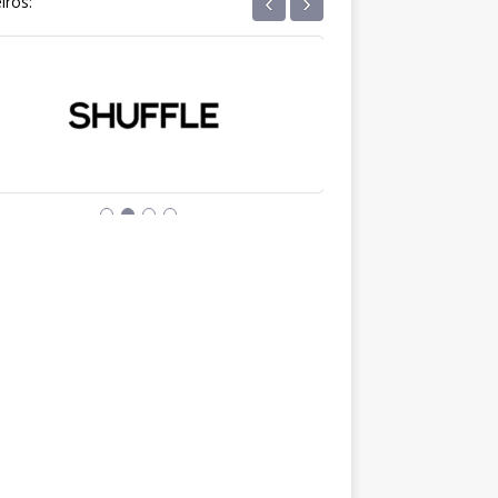
‹
›
iros: