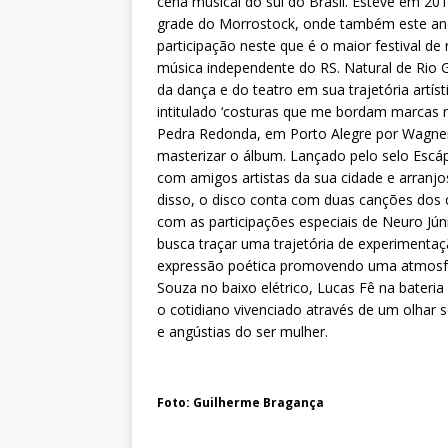
cena musical do sul do Brasil. Esteve em 20
grade do Morrostock, onde também este an
participação neste que é o maior festival de 
música independente do RS. Natural de Rio G
da dança e do teatro em sua trajetória artíst
intitulado ‘costuras que me bordam marcas n
Pedra Redonda, em Porto Alegre por Wagner
masterizar o álbum. Lançado pelo selo Escá
com amigos artistas da sua cidade e arranjo
disso, o disco conta com duas canções dos 
com as participações especiais de Neuro Jún
busca traçar uma trajetória de experimenta
expressão poética promovendo uma atmosfer
Souza no baixo elétrico, Lucas Fê na bateri
o cotidiano vivenciado através de um olhar s
e angústias do ser mulher.
Foto: Guilherme Bragança