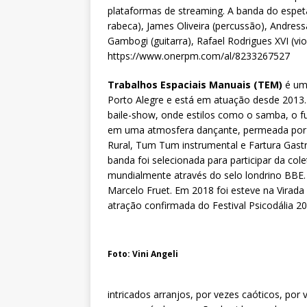
plataformas de streaming. A banda do espet
rabeca), James Oliveira (percussão), Andress
Gambogi (guitarra), Rafael Rodrigues XVI (vio
https://www.onerpm.com/al/8233267527
Trabalhos Espaciais Manuais (TEM)
é uma
Porto Alegre e está em atuação desde 2013
baile-show, onde estilos como o samba, o fu
em uma atmosfera dançante, permeada por t
Rural, Tum Tum instrumental e Fartura Gast
banda foi selecionada para participar da col
mundialmente através do selo londrino BBE.
Marcelo Fruet. Em 2018 foi esteve na Virada
atração confirmada do Festival Psicodália 2
Foto: Vini Angeli
intricados arranjos, por vezes caóticos, por