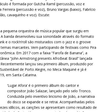
áculo é formada por Gutcha Ramil (percussão, voz e
a Ferreira (percussão e voz), Bruno Vargas (baixo), Fabrício
lão, cavaquinho e voz). Escute:
 pequena orquestra de música popular que surgiu em
. A banda desenvolveu sua sonoridade através do formato
nk e o rock’n’roll são misturados com o jazz e o groove
emas marcantes. Vem participando de festivais como Pira
ronômica. Em 2017 com a faixa “Farofa de Banana”, a
etânea “John Armstrong presents AfroBeat Brasil” lançada
 Recentemente lançou seu primeiro álbum, produzido por
 Sustentável de Porto Alegre, no Meca Maquiné e já é
019, em Santa Catarina.
‘Lugar Afora’ é o primeiro álbum do cantor e
compositor João Salazar, lançado pelo selo Tronco.
Conduzida pelo inventivo liricismo de João, a narrativa
do disco se expande e se retrai. Acompanhadas pelos
 vezes idílicos, as canções se apresentam como resultado de