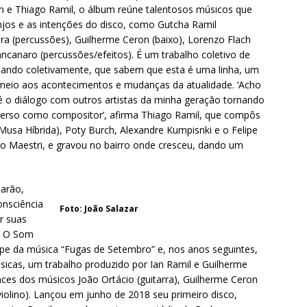
n e Thiago Ramil, o álbum reúne talentosos músicos que
jos e as intenções do disco, como Gutcha Ramil
ira (percussões), Guilherme Ceron (baixo), Lorenzo Flach
Zancanaro (percussões/efeitos). É um trabalho coletivo de
iando coletivamente, que sabem que esta é uma linha, um
m meio aos acontecimentos e mudanças da atualidade. ‘Acho
 o diálogo com outros artistas da minha geração tornando
erso como compositor’, afirma Thiago Ramil, que compôs
usa Híbrida), Poty Burch, Alexandre Kumpisnki e o Felipe
 Maestri, e gravou no bairro onde cresceu, dando um
uarão,
onsciência
Foto: João Salazar
r suas
– O Som
ipe da música “Fugas de Setembro” e, nos anos seguintes,
sicas, um trabalho produzido por Ian Ramil e Guilherme
es dos músicos João Ortácio (guitarra), Guilherme Ceron
(violino). Lançou em junho de 2018 seu primeiro disco,