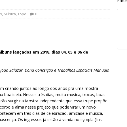
Parce
s
,
Música
,
Topo
0
buns lançados em 2018, dias 04, 05 e 06 de
, João Salazar, Dona Conceição e Trabalhos Espaciais Manuais
 vem criando juntos ao longo dos anos pra uma mostra
ma boa ideia. Nesses três dias, muita música, trocas, boas
irão surgir na Mostra Independente que essa trupe propõe.
 corpo e alma nesse projeto que pode virar um novo
contecem em três dias de celebração, amizade e música,
ascença. Os ingressos já estão à venda no sympla (link