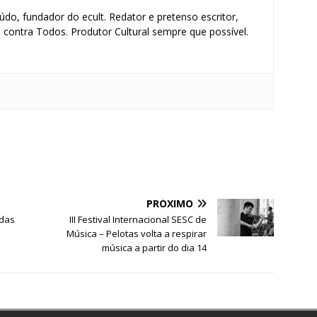
údo, fundador do ecult. Redator e pretenso escritor,
contra Todos. Produtor Cultural sempre que possível.
S
h
ar
e
PRÓXIMO
adas
III Festival Internacional SESC de
Música – Pelotas volta a respirar
música a partir do dia 14