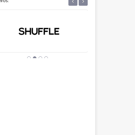
‹
›
iros: