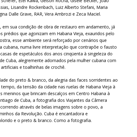
Schefer, Etel Kawa, Gelson Rocha, Gisele Becker, João
essias, Lisandre Rockenbach, Luiz Alberto Stefani, Maria
ina Dalle Grave, RAR, Vera Ambrozi e Zeca Maciel.
ó, em sua condição de obra de restauro em andamento, já
s prédios que agonizam em Habana Vieja, exauridos pelo
ostra, esse ambiente será reforçado por cenários que
a cubana, numa livre interpretação que contrapõe o fausto
 casas de espetáculos dos anos cinqüenta à singeleza do
s de Cuba, alegremente adornados pela mulher cubana com
artificiais e toalhinhas de crochê.
ade do preto & branco, da alegria das faces sorridentes ao
 tempo, da tensão da cidade nas ruelas de Habana Vieja à
os meninos que brincam descalços em Centro Habana à
antiago de Cuba, a fotografia dos Viajantes da Câmera
correndo através de belas imagens sobre o povo, a
caminhos da Revolução. Cuba é encantadora e
olorido e o preto & branco. Como a fotografia.