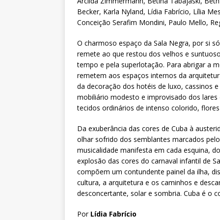
Arcilda Zimmermann, Betina Tabajaski, Beth 
Becker, Karla Nyland, Lídia Fabrício, Lília M
Conceição Serafim Mondini, Paulo Mello, Reg
O charmoso espaço da Sala Negra, por si s
remete ao que restou dos velhos e suntuoso
tempo e pela superlotação. Para abrigar a m
remetem aos espaços internos da arquitetur
da decoração dos hotéis de luxo, cassinos e
mobiliário modesto e improvisado dos lare
tecidos ordinários de intenso colorido, flores 
Da exuberância das cores de Cuba à austerid
olhar sofrido dos semblantes marcados pelo
musicalidade manifesta em cada esquina, d
explosão das cores do carnaval infantil de S
compõem um contundente painel da ilha, dis
cultura, a arquitetura e os caminhos e des
desconcertante, solar e sombria. Cuba é o c
Por
Lídia Fabrício