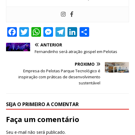
F
T
W
M
T
Li
S
a
w
h
e
el
n
h
ANTERIOR
c
it
at
ss
e
k
ar
Fernandinho será atração gospel em Pelotas
e
te
s
e
g
e
e
PRÓXIMO
b
r
A
n
ra
dI
Empresa do Pelotas Parque Tecnológico é
o
p
g
m
n
inspiração com práticas de desenvolvimento
sustentável
o
p
e
k
r
SEJA O PRIMEIRO A COMENTAR
Faça um comentário
Seu e-mail não será publicado.