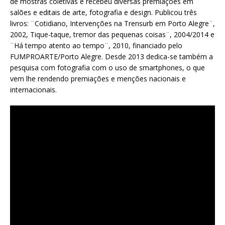
de mostras coletivas e recebeu diversas premiações em
salões e editais de arte, fotografia e design. Publicou três
livros: ¨Cotidiano, Intervenções na Trensurb em Porto Alegre¨,
2002, Tique-taque, tremor das pequenas coisas¨, 2004/2014 e
¨Há tempo atento ao tempo¨, 2010, financiado pelo
FUMPROARTE/Porto Alegre. Desde 2013 dedica-se também a
pesquisa com fotografia com o uso de smartphones, o que
vem lhe rendendo premiações e menções nacionais e
internacionais.