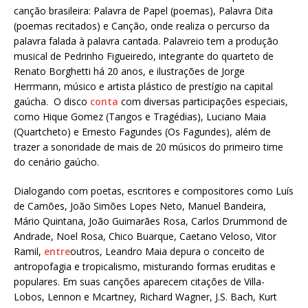
canção brasileira: Palavra de Papel (poemas), Palavra Dita
(poemas recitados) e Canção, onde realiza o percurso da
palavra falada à palavra cantada. Palavreio tem a produção
musical de Pedrinho Figueiredo, integrante do quarteto de
Renato Borghetti há 20 anos, e ilustrações de Jorge
Herrmann, músico e artista plástico de prestígio na capital
gaúcha. O disco
conta
com diversas participações especiais,
como Hique Gomez (Tangos e Tragédias), Luciano Maia
(Quartcheto) e Ernesto Fagundes (Os Fagundes), além de
trazer a sonoridade de mais de 20 músicos do primeiro time
do cenário gaúcho.
Dialogando com poetas, escritores e compositores como Luís
de Camões, João Simões Lopes Neto, Manuel Bandeira,
Mário Quintana, João Guimarães Rosa, Carlos Drummond de
Andrade, Noel Rosa, Chico Buarque, Caetano Veloso, Vitor
Ramil,
entre
outros, Leandro Maia depura o conceito de
antropofagia e tropicalismo, misturando formas eruditas e
populares. Em suas canções aparecem citações de Villa-
Lobos, Lennon e Mcartney, Richard Wagner, J.S. Bach, Kurt