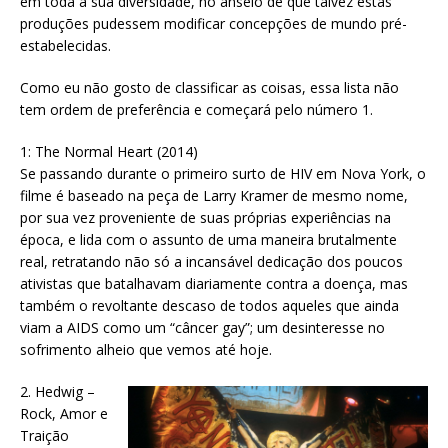
em toda a sua diversidade, no anseio de que talvez estas
produções pudessem modificar concepções de mundo pré-
estabelecidas.
Como eu não gosto de classificar as coisas, essa lista não
tem ordem de preferência e começará pelo número 1.
1: The Normal Heart (2014)
Se passando durante o primeiro surto de HIV em Nova York, o
filme é baseado na peça de Larry Kramer de mesmo nome,
por sua vez proveniente de suas próprias experiências na
época, e lida com o assunto de uma maneira brutalmente
real, retratando não só a incansável dedicação dos poucos
ativistas que batalhavam diariamente contra a doença, mas
também o revoltante descaso de todos aqueles que ainda
viam a AIDS como um “câncer gay”; um desinteresse no
sofrimento alheio que vemos até hoje.
2. Hedwig –
Rock, Amor e
Traição