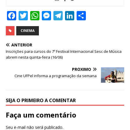
F
T
W
M
T
Li
S
a
w
h
e
el
n
h
c
it
at
ss
e
k
ar
CINEMA
e
te
s
e
g
e
e
ANTERIOR
b
r
A
n
ra
dI
Inscrições para cursos do 7º Festival Internacional Sesc de Música
abrem nesta quinta-feira (16/06)
o
p
g
m
n
o
p
e
PRÓXIMO
Cine UFPel informa a programação da semana
k
r
SEJA O PRIMEIRO A COMENTAR
Faça um comentário
Seu e-mail não será publicado.