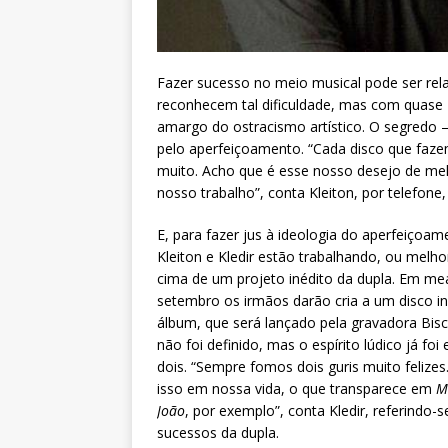
Fazer sucesso no meio musical pode ser relat
reconhecem tal dificuldade, mas com quase 
amargo do ostracismo artístico. O segredo 
pelo aperfeiçoamento. “Cada disco que faz
muito. Acho que é esse nosso desejo de m
nosso trabalho”, conta Kleiton, por telefon
E, para fazer jus à ideologia do aperfeiçoam
Kleiton e Kledir estão trabalhando, ou melh
cima de um projeto inédito da dupla. Em m
setembro os irmãos darão cria a um disco in
álbum, que será lançado pela gravadora Bisc
não foi definido, mas o espírito lúdico já fo
dois. “Sempre fomos dois guris muito felizes
isso em nossa vida, o que transparece em
Ma
João
, por exemplo”, conta Kledir, referindo-
sucessos da dupla.