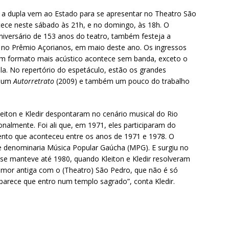
 a dupla vem ao Estado para se apresentar no Theatro São
ece neste sábado às 21h, e no domingo, às 18h. O
niversário de 153 anos do teatro, também festeja a
 no Prêmio Açorianos, em maio deste ano. Os ingressos
em formato mais acústico acontece sem banda, exceto o
. No repertório do espetáculo, estão os grandes
lbum
Autorretrato
(2009) e também um pouco do trabalho
eiton e Kledir despontaram no cenário musical do Rio
nalmente. Foi ali que, em 1971, eles participaram do
evento que aconteceu entre os anos de 1971 e 1978. O
 denominaria Música Popular Gaúcha (MPG). E surgiu no
 manteve até 1980, quando Kleiton e Kledir resolveram
mor antiga com o (Theatro) São Pedro, que não é só
 parece que entro num templo sagrado”, conta Kledir.