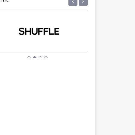
‹
›
iros: