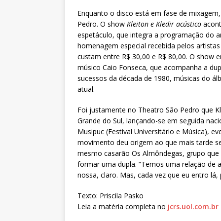
Enquanto o disco está em fase de mixagem,
Pedro. O show
Kleiton e Kledir acústico
acont
espetáculo, que integra a programação do a
homenagem especial recebida pelos artistas
custam entre R$ 30,00 e R$ 80,00. O show 
músico Caio Fonseca, que acompanha a dupla
sucessos da década de 1980, músicas do á
atual.
Foi justamente no Theatro São Pedro que Kl
Grande do Sul, lançando-se em seguida nacio
Musipuc (Festival Universitário e Música), 
movimento deu origem ao que mais tarde se
mesmo casarão Os Almôndegas, grupo que se
formar uma dupla. “Temos uma relação de a
nossa, claro. Mas, cada vez que eu entro lá,
Texto: Priscila Pasko
Leia a matéria completa no
jcrs.uol.com.br