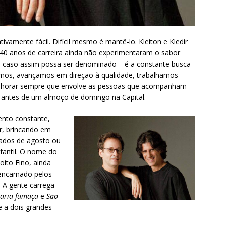
ivamente fácil. Difícil mesmo é mantê-lo. Kleiton e Kledir
40 anos de carreira ainda não experimentaram o sabor
– caso assim possa ser denominado – é a constante busca
emos, avançamos em direção à qualidade, trabalhamos
elhorar sempre que envolve as pessoas que acompanham
e, antes de um almoço de domingo na Capital.
ento constante,
or, brincando em
eados de agosto ou
fantil. O nome do
oito Fino, ainda
i encarnado pelos
. A gente carrega
ria fumaça
e
São
se a dois grandes