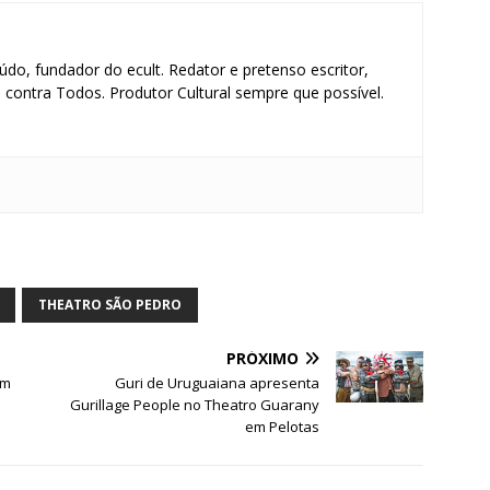
údo, fundador do ecult. Redator e pretenso escritor,
contra Todos. Produtor Cultural sempre que possível.
S
h
ar
THEATRO SÃO PEDRO
e
PRÓXIMO
em
Guri de Uruguaiana apresenta
Gurillage People no Theatro Guarany
em Pelotas