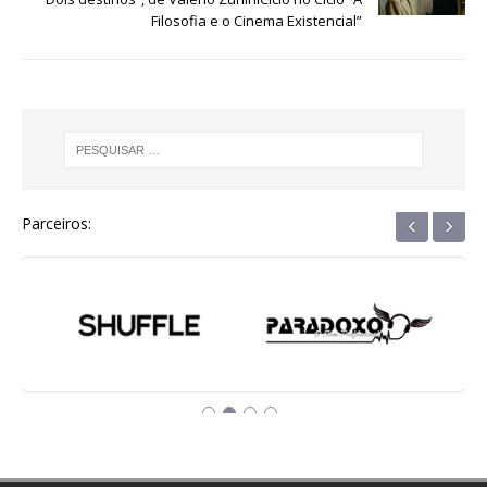
o
p
g
m
n
Filosofia e o Cinema Existencial”
o
p
e
k
r
‹
›
Parceiros: