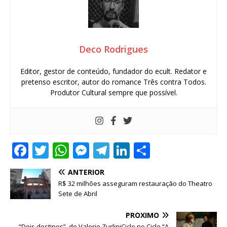
Deco Rodrigues
Editor, gestor de conteúdo, fundador do ecult. Redator e
pretenso escritor, autor do romance Três contra Todos.
Produtor Cultural sempre que possível.
F
T
W
M
T
Li
S
a
w
h
e
el
n
h
ANTERIOR
c
it
at
ss
e
k
ar
R$ 32 milhões asseguram restauração do Theatro
e
te
s
e
g
e
e
Sete de Abril
b
r
A
n
ra
dI
PRÓXIMO
“Dois destinos”, de Valerio ZurliniCiclo no Ciclo “A