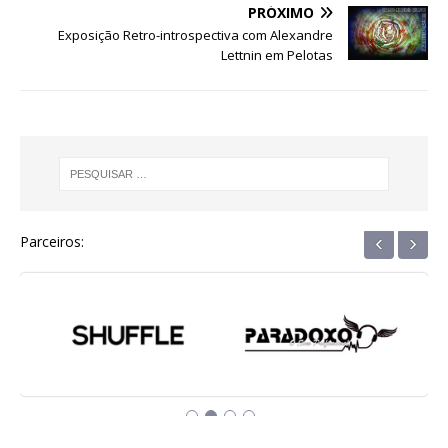
o
p
e
PRÓXIMO
Exposição Retro-introspectiva com Alexandre
k
r
Lettnin em Pelotas
‹
›
Parceiros: