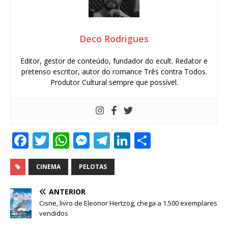
Deco Rodrigues
Editor, gestor de conteúdo, fundador do ecult. Redator e
pretenso escritor, autor do romance Três contra Todos.
Produtor Cultural sempre que possível.
F
T
W
M
T
Li
S
a
w
h
e
el
n
h
c
it
at
ss
e
k
ar
CINEMA
PELOTAS
e
te
s
e
g
e
e
ANTERIOR
b
r
A
n
ra
dI
Cisne, livro de Eleonor Hertzog, chega a 1.500 exemplares
vendidos
o
p
g
m
n