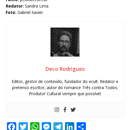
Redator:
Sandra Lima
Foto:
Gabriel Xavier
Deco Rodrigues
Editor, gestor de conteúdo, fundador do ecult. Redator e
pretenso escritor, autor do romance Três contra Todos.
Produtor Cultural sempre que possível.
F
T
W
M
T
Li
S