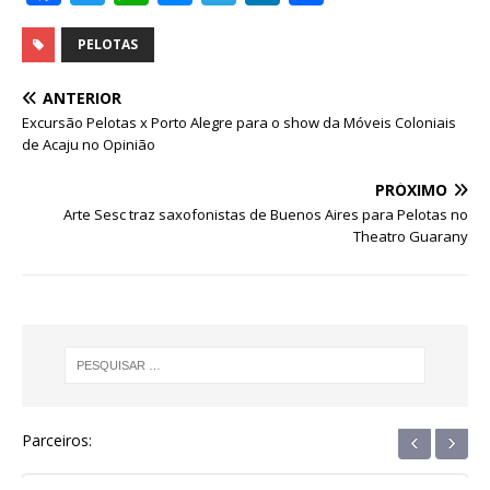
a
w
h
e
el
n
h
c
it
at
ss
e
k
ar
PELOTAS
e
te
s
e
g
e
e
ANTERIOR
b
r
A
n
ra
dI
Excursão Pelotas x Porto Alegre para o show da Móveis Coloniais
de Acaju no Opinião
o
p
g
m
n
o
p
e
PRÓXIMO
Arte Sesc traz saxofonistas de Buenos Aires para Pelotas no
k
r
Theatro Guarany
‹
›
Parceiros: