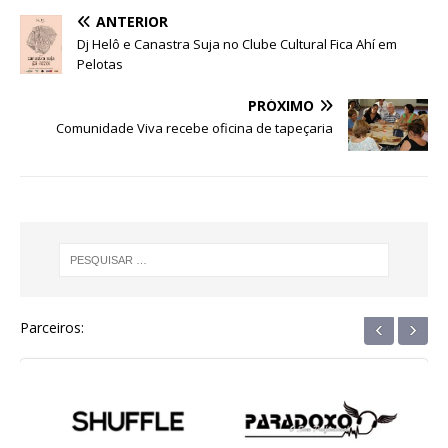
e
te
s
e
g
e
e
ANTERIOR
b
r
A
n
ra
dI
Dj Helô e Canastra Suja no Clube Cultural Fica Ahí em
Pelotas
o
p
g
m
n
o
p
e
PRÓXIMO
Comunidade Viva recebe oficina de tapeçaria
k
r
‹
›
Parceiros: