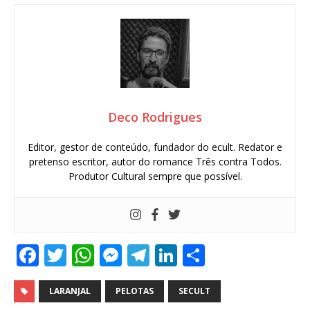
Deco Rodrigues
Editor, gestor de conteúdo, fundador do ecult. Redator e
pretenso escritor, autor do romance Três contra Todos.
Produtor Cultural sempre que possível.
F
T
W
M
T
Li
S
a
w
h
e
el
n
h
c
it
at
ss
e
k
ar
LARANJAL
PELOTAS
SECULT