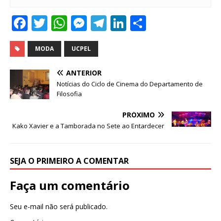
F
T
W
M
T
Li
S
a
w
h
e
el
n
h
c
it
at
ss
e
k
ar
MODA
UCPEL
e
te
s
e
g
e
e
ANTERIOR
b
r
A
n
ra
dI
Notícias do Ciclo de Cinema do Departamento de
Filosofia
o
p
g
m
n
o
p
e
PRÓXIMO
Kako Xavier e a Tamborada no Sete ao Entardecer
k
r
SEJA O PRIMEIRO A COMENTAR
Faça um comentário
Seu e-mail não será publicado.