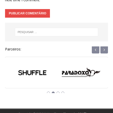
‹
›
Parceiros: