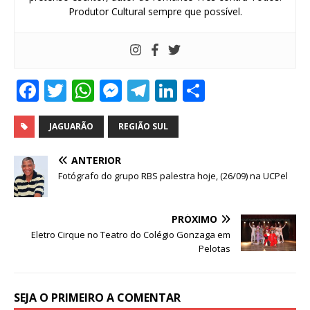
Produtor Cultural sempre que possível.
F
T
W
M
T
Li
S
a
w
h
e
el
n
h
c
it
at
ss
e
k
ar
JAGUARÃO
REGIÃO SUL
e
te
s
e
g
e
e
ANTERIOR
b
r
A
n
ra
dI
Fotógrafo do grupo RBS palestra hoje, (26/09) na UCPel
o
p
g
m
n
o
p
e
PRÓXIMO
Eletro Cirque no Teatro do Colégio Gonzaga em
k
r
Pelotas
SEJA O PRIMEIRO A COMENTAR