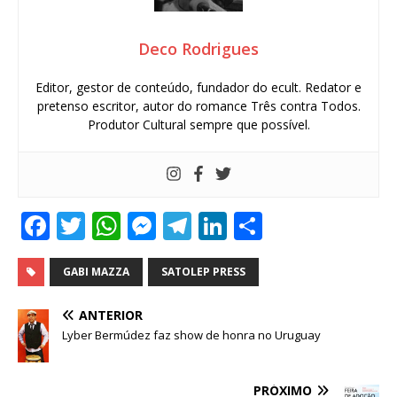
Deco Rodrigues
Editor, gestor de conteúdo, fundador do ecult. Redator e
pretenso escritor, autor do romance Três contra Todos.
Produtor Cultural sempre que possível.
F
T
W
M
T
Li
S
a
w
h
e
el
n
h
c
it
at
ss
e
k
ar
GABI MAZZA
SATOLEP PRESS
e
te
s
e
g
e
e
ANTERIOR
b
r
A
n
ra
dI
Lyber Bermúdez faz show de honra no Uruguay
o
p
g
m
n
o
p
e
PRÓXIMO