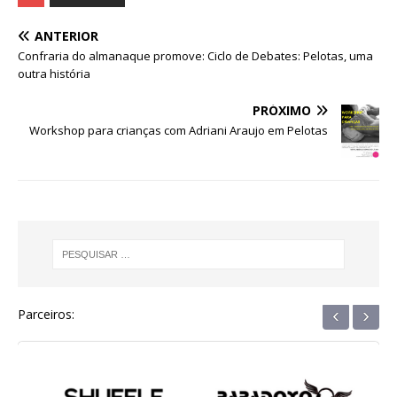
c
it
at
ss
e
k
ar
e
te
s
e
g
e
e
ANTERIOR
b
r
A
n
ra
dI
Confraria do almanaque promove: Ciclo de Debates: Pelotas, uma
outra história
o
p
g
m
n
o
p
e
PRÓXIMO
Workshop para crianças com Adriani Araujo em Pelotas
k
r
‹
›
Parceiros: