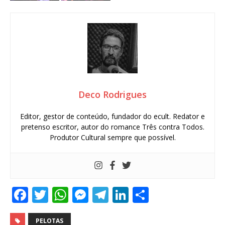
Deco Rodrigues
Editor, gestor de conteúdo, fundador do ecult. Redator e
pretenso escritor, autor do romance Três contra Todos.
Produtor Cultural sempre que possível.
F
T
W
M
T
Li
S
a
w
h
e
el
n
h
PELOTAS