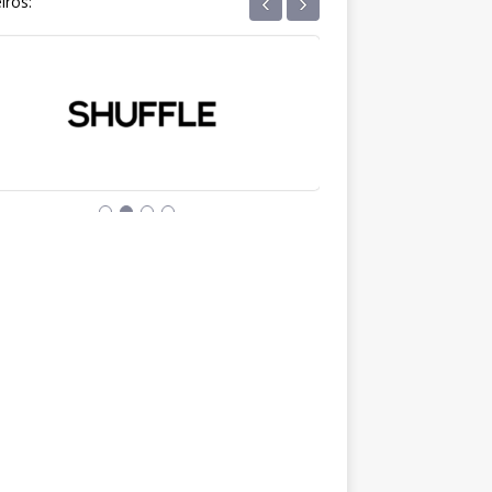
‹
›
iros: