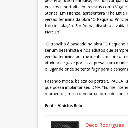
pela Production Paradise, assinou campanhas,
ensaios e portraits em revistas como Vogue B
Stones. Em Firenze, apresentará “The Little 
versão feminina da obra “O Pequeno Príncipe
foto-instalação. Em Roma, discutirá a vaidad
Narciso”.
“O trabalho é baseado na obra “O Pequeno P
ser um desenhista e nos adultos que sempre 
versão feminina por me identificar com o men
atadura de gaze por estar presa a um mundo
o lugar de onde se tenta fugir para alcançar 
Fazendo moda, beleza ou portrait, PAULA KL
que possa implantar seu DNA. ”Eu me intere
momentos, mas como uma forma de construi
Fonte:
Vinícius Belo
Deco Rodrigues