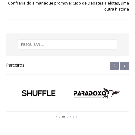
Confraria do almanaque promove: Ciclo de Debates: Pelotas, uma
k
r
outra história
‹
›
Parceiros: