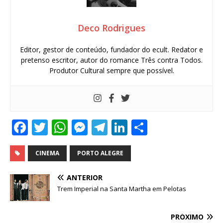
Deco Rodrigues
Editor, gestor de conteúdo, fundador do ecult. Redator e
pretenso escritor, autor do romance Três contra Todos.
Produtor Cultural sempre que possível.
F
T
W
M
T
Li
S
a
w
h
e
el
n
h
c
it
at
ss
e
k
ar
CINEMA
PORTO ALEGRE
e
te
s
e
g
e
e
ANTERIOR
b
r
A
n
ra
dI
Trem Imperial na Santa Martha em Pelotas
o
p
g
m
n
PRÓXIMO
o
p
e