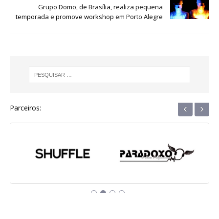
Grupo Domo, de Brasília, realiza pequena
o
p
g
m
n
temporada e promove workshop em Porto Alegre
o
p
e
k
r
‹
›
Parceiros: