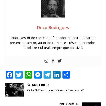
Deco Rodrigues
Editor, gestor de conteúdo, fundador do ecult. Redator e
pretenso escritor, autor do romance Três contra Todos.
Produtor Cultural sempre que possível.
F
T
W
M
T
Li
S
a
w
h
e
el
n
h
ANTERIOR
c
it
at
ss
e
k
ar
Ciclo “A Filosofia e o Cinema Existencial”
e
te
s
e
g
e
e
b
r
A
n
ra
dI
PRÓXIMO