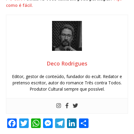
como é fácil.
Deco Rodrigues
Editor, gestor de conteúdo, fundador do ecult. Redator e
pretenso escritor, autor do romance Três contra Todos.
Produtor Cultural sempre que possível.
F
T
W
M
T
Li
S
a
w
h
e
el
n
h