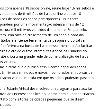
 anos com apenas 18 sebos online, reúne hoje 1,6 mil sebos e
vo de mais de 6 milhões de livros online e quase 18
ísicos de todos os sebos participantes). Os leitores
respondem por uma movimentação intensa: mais de 12
ocura e 5 mil livros vendidos diariamente. Em paralelo,
ntém uma taxa de crescimento de um sebo a cada dia.
títulos e eficiente ferramenta de pesquisa o portal vem
 referência na busca de livros nesse mercado. Ao facilitar
reiros e até de outros internautas (todos os usuários do
 site criou uma grande rede de comercialização de livros
s virtuais.
das e raras que o público atribui como papel dos sebos.
ambém livros seminovos e novos – comprados em pontas de
nização veio na medida em que os sebos puderam passar a
, a Estante Virtual desenvolveu um programa para auxiliar
envia aos interessados kits do Sebrae para ajudar na criação
ntato com leitores de cidades pequenas que se dizem
cidade.