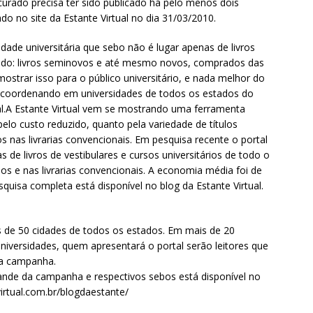
ocurado precisa ter sido publicado há pelo menos dois
 no site da Estante Virtual no dia 31/03/2010.
de universitária que sebo não é lugar apenas de livros
tudo: livros seminovos e até mesmo novos, comprados das
strar isso para o público universitário, e nada melhor do
 coordenando em universidades de todos os estados do
rtal.A Estante Virtual vem se mostrando uma ferramenta
elo custo reduzido, quanto pela variedade de títulos
 nas livrarias convencionais. Em pesquisa recente o portal
 de livros de vestibulares e cursos universitários de todo o
os e nas livrarias convencionais. A economia média foi de
quisa completa está disponível no blog da Estante Virtual.
 de 50 cidades de todos os estados. Em mais de 20
iversidades, quem apresentará o portal serão leitores que
da campanha.
tande da campanha e respectivos sebos está disponível no
virtual.com.br/blogdaestante/