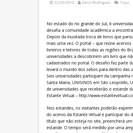
22/03/2010
Deco Rodrigues
Topo
No estado do rio grande do sul, 6 universi
desafia a comunidade acadêmica a encontrar
Depois da inusitada troca de livros que parou
mais uma vez. O portal – que reúne acervos
livreiros e leitores de todas as regiões do B
universidades a descobrirem um livro que não
cadastrados no portal. O desafio faz parte
levará o mundo dos sebos para dentro das u
Seis universidades participam da campanha 
Santa Maria, UNISINOS em São Leopoldo, UFP
de universidades que receberão o estande d
Estante Virtual – http://www.estantevirtual.
Nos estandes, os visitantes poderão experi
do acervo da Estante Virtual e participar d
título que não esteja no site, preencherá u
estande. O tempo será medido por uma ampu