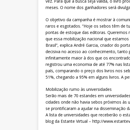
vez. Para que a busca seja válida, o livro pr
meses. O nome dos ganhadores será divulgado
O objetivo da campanha é mostrar à comunida
raros e esgotados. “Hoje os sebos têm de 
pontas de estoque das editoras. Queremos mo
que essa mobilização nacional que estamos
Brasil”, explica André Garcia, criador do po
decisiva no acesso ao conhecimento, tanto p
infinitamente maior à dos que os encontrados
registrou uma economia de até 77% nas listas
país, comparando o preço dos livros nos seb
51%, chegando a 95% em alguns livros. A pes
Mobilização rumo às universidades
Serão mais de 70 estandes em universidades
cidades onde não havia sebos próximos às un
se prontificaram a ajudar na disseminação 
A lista de universidades que receberão o es
blog da Estante Virtual – http://www.estante