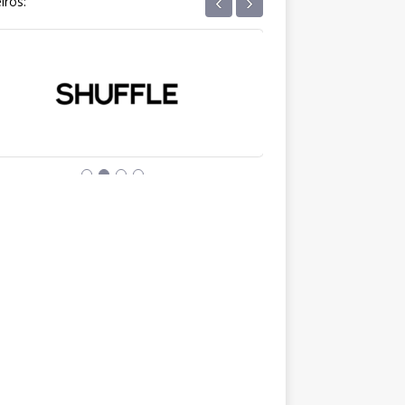
‹
›
iros: