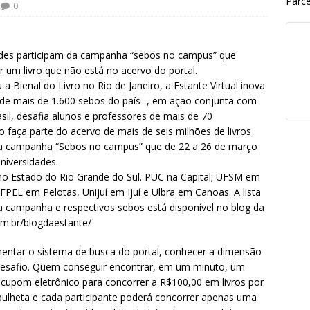
Parce
0
dades participam da campanha “sebos no campus” que
 um livro que não está no acervo do portal.
 a Bienal do Livro no Rio de Janeiro, a Estante Virtual inova
 de mais de 1.600 sebos do país -, em ação conjunta com
rasil, desafia alunos e professores de mais de 70
 faça parte do acervo de mais de seis milhões de livros
 da campanha “Sebos no campus” que de 22 a 26 de março
niversidades.
no Estado do Rio Grande do Sul. PUC na Capital; UFSM em
EL em Pelotas, Unijuí em Ijuí e Ulbra em Canoas. A lista
a campanha e respectivos sebos está disponível no blog da
com.br/blogdaestante/
mentar o sistema de busca do portal, conhecer a dimensão
o desafio. Quem conseguir encontrar, em um minuto, um
m cupom eletrônico para concorrer a R$100,00 em livros por
lheta e cada participante poderá concorrer apenas uma