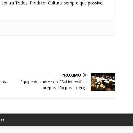
contra Todos. Produtor Cultural sempre que possível.
S
h
ar
e
PRÓXIMO
entar
Equipe de xadrez do IFSul intensifica
preparação para o Jergs
es