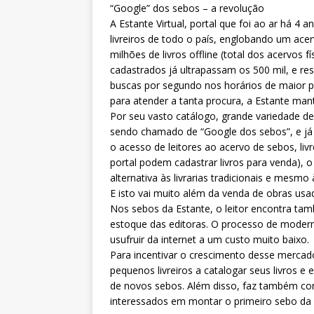
“Google” dos sebos – a revolução
A Estante Virtual, portal que foi ao ar há 4
livreiros de todo o país, englobando um acer
milhões de livros offline (total dos acervos f
cadastrados já ultrapassam os 500 mil, e 
buscas por segundo nos horários de maior pr
para atender a tanta procura, a Estante ma
Por seu vasto catálogo, grande variedade de 
sendo chamado de “Google dos sebos”, e já é
o acesso de leitores ao acervo de sebos, liv
portal podem cadastrar livros para venda), o
alternativa às livrarias tradicionais e mesmo à
E isto vai muito além da venda de obras usa
Nos sebos da Estante, o leitor encontra t
estoque das editoras. O processo de moder
usufruir da internet a um custo muito baixo.
Para incentivar o crescimento desse mercado
pequenos livreiros a catalogar seus livros e 
de novos sebos. Além disso, faz também co
interessados em montar o primeiro sebo da 