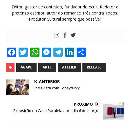
Editor, gestor de conteúdo, fundador do ecult. Redator e
pretenso escritor, autor do romance Três contra Todos.
Produtor Cultural sempre que possível.
F
T
W
M
T
Li
S
a
w
h
e
el
n
h
c
it
at
ss
e
k
ar
ÁGAPE
ARTE
ATELIER
RELEASE
e
te
s
e
g
e
e
ANTERIOR
b
r
A
n
ra
dI
Entrevista com Topsyturvy
o
p
g
m
n
PRÓXIMO
o
p
e
Exposição na Casa Paralela abre dia 6 de março
k
r