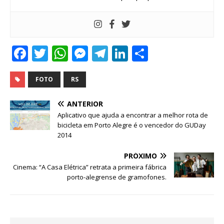
F
T
W
M
T
Li
S
a
w
h
e
el
n
h
c
it
at
ss
e
k
ar
FOTO
RS
e
te
s
e
g
e
e
ANTERIOR
b
r
A
n
ra
dI
Aplicativo que ajuda a encontrar a melhor rota de
bicicleta em Porto Alegre é o vencedor do GUDay
o
p
g
m
n
2014
o
p
e
PRÓXIMO
k
r
Cinema: “A Casa Elétrica” retrata a primeira fábrica
porto-alegrense de gramofones.