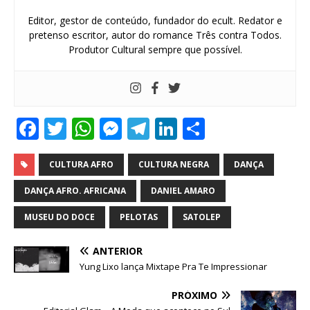
Editor, gestor de conteúdo, fundador do ecult. Redator e
pretenso escritor, autor do romance Três contra Todos.
Produtor Cultural sempre que possível.
F
T
W
M
T
Li
S
a
w
h
e
el
n
h
c
it
at
ss
e
k
ar
CULTURA AFRO
CULTURA NEGRA
DANÇA
e
te
s
e
g
e
e
DANÇA AFRO. AFRICANA
DANIEL AMARO
b
r
A
n
ra
dI
MUSEU DO DOCE
PELOTAS
SATOLEP
o
p
g
m
n
ANTERIOR
o
p
e
Yung Lixo lança Mixtape Pra Te Impressionar
k
r
PRÓXIMO