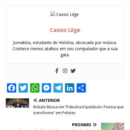
Cassio Lilge
Jornalista, estudante de História, obcecado por música.
Conhece menos atalhos em seu computador que a sua
gata.
F
T
W
M
T
Li
S
a
w
h
e
el
n
h
ANTERIOR
c
it
at
ss
e
k
ar
Bráulio Bessa em “Palestra-Espetáculo: Poesia que
e
te
s
e
g
e
e
transforma” em Pelotas
b
r
A
n
ra
dI
PRÓXIMO