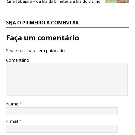
o
p
g
m
n
Cine Tabajara – da fila da bilheteria a fila do dízimo
o
p
e
k
r
SEJA O PRIMEIRO A COMENTAR
Faça um comentário
Seu e-mail não será publicado.
Comentário
Nome
*
E-mail
*