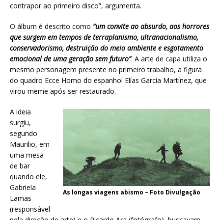
contrapor ao primeiro disco”, argumenta.
O álbum é descrito como
“um convite ao absurdo, aos horrores
que surgem em tempos de terraplanismo, ultranacionalismo,
conservadorismo, destruição do meio ambiente e esgotamento
emocional de uma geração sem futuro”
. A arte de capa utiliza o
mesmo personagem presente no primeiro trabalho, a figura
do quadro Ecce Homo do espanhol Elías García Martínez, que
virou meme após ser restaurado.
A ideia
surgiu,
segundo
Maurilio, em
uma mesa
de bar
quando ele,
Gabriela
As longas viagens abismo – Foto Divulgação
Lamas
(responsável
pela direção de arte) e o Ricardo Ara (fotógrafo), buscavam