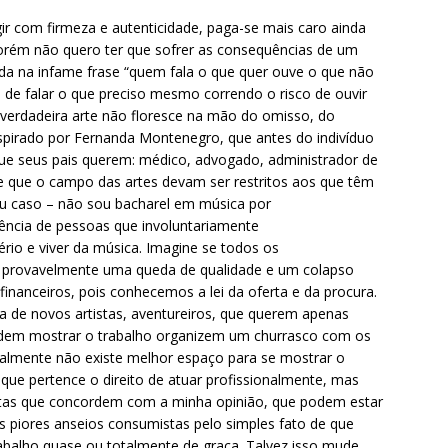
ir com firmeza e autenticidade, paga-se mais caro ainda
porém não quero ter que sofrer as consequências de um
vada na infame frase “quem fala o que quer ouve o que não
to de falar o que preciso mesmo correndo o risco de ouvir
 verdadeira arte não floresce na mão do omisso, do
nspirado por Fernanda Montenegro, que antes do indivíduo
que seus pais querem: médico, advogado, administrador de
 que o campo das artes devam ser restritos aos que têm
eu caso – não sou bacharel em música por
ência de pessoas que involuntariamente
rio e viver da música. Imagine se todos os
os provavelmente uma queda de qualidade e um colapso
nanceiros, pois conhecemos a lei da oferta e da procura.
a de novos artistas, aventureiros, que querem apenas
endem mostrar o trabalho organizem um churrasco com os
almente não existe melhor espaço para se mostrar o
 que pertence o direito de atuar profissionalmente, mas
istas que concordem com a minha opinião, que podem estar
us piores anseios consumistas pelo simples fato de que
rabalho quase ou totalmente de graça. Talvez isso mude,