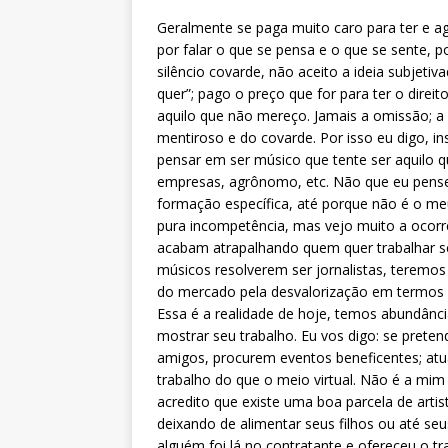
Geralmente se paga muito caro para ter e ag
por falar o que se pensa e o que se sente, 
silêncio covarde, não aceito a ideia subjeti
quer”; pago o preço que for para ter o direi
aquilo que não mereço. Jamais a omissão; a
mentiroso e do covarde. Por isso eu digo, i
pensar em ser músico que tente ser aquilo 
empresas, agrônomo, etc. Não que eu pense
formação específica, até porque não é o m
pura incompetência, mas vejo muito a ocorr
acabam atrapalhando quem quer trabalhar sé
músicos resolverem ser jornalistas, terem
do mercado pela desvalorização em termos fi
Essa é a realidade de hoje, temos abundânci
mostrar seu trabalho. Eu vos digo: se pret
amigos, procurem eventos beneficentes; atu
trabalho do que o meio virtual. Não é a mim
acredito que existe uma boa parcela de art
deixando de alimentar seus filhos ou até se
alguém foi lá no contratante e ofereceu o t