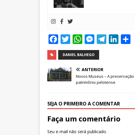
F
T
W
M
T
Li
a
w
h
e
el
n
c
it
at
ss
e
k
DANIEL BALHEGO
e
te
s
e
g
e
ANTERIOR
b
r
A
n
ra
dI
Novos Museus – A preservação
patrimônio pelotense
o
p
g
m
n
o
p
e
k
r
SEJA O PRIMEIRO A COMENTAR
Faça um comentário
Seu e-mail não será publicado.