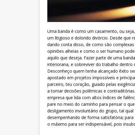
Uma banda é como um casamento, ou seja, a
um litigioso e dolorido divórcio. Desde que
dando conta disso, de como são complexas 
opiniões alheias e como o ser humano pode
aquilo que deseja. Fazer parte de uma banda
interiorana, e sobreviver do trabalho dentro
Desconheço quem tenha alcançado êxito sem 
apostado em projetos impossíveis e princip
parceiro, teu coração, guiado pelas exigênc
a tomar decisões polêmicas e contraditória
empresa que lida com altos índices de falên
pare no meio do caminho para pensar o que fa
desligamento involuntário do grupo, tal qua
desempenhando de forma satisfatória; para 
o máximo para ser indispensável, pois insubs