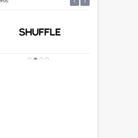
‹
›
iros: