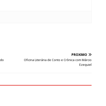
S
h
ar
e
PRÓXIMO
 do
Oficina Literária de Conto e Crônica com Márcio
Ezequiel