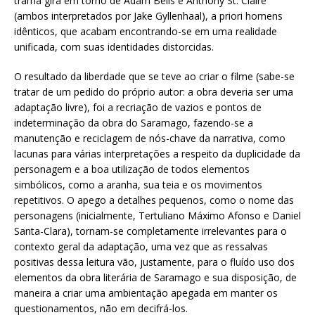
trama gira em torno de Adam Bells e Anthony St. Claire
(ambos interpretados por Jake Gyllenhaal), a priori homens
idênticos, que acabam encontrando-se em uma realidade
unificada, com suas identidades distorcidas.
O resultado da liberdade que se teve ao criar o filme (sabe-se
tratar de um pedido do próprio autor: a obra deveria ser uma
adaptação livre), foi a recriação de vazios e pontos de
indeterminação da obra do Saramago, fazendo-se a
manutenção e reciclagem de nós-chave da narrativa, como
lacunas para várias interpretações a respeito da duplicidade da
personagem e a boa utilização de todos elementos
simbólicos, como a aranha, sua teia e os movimentos
repetitivos. O apego a detalhes pequenos, como o nome das
personagens (inicialmente, Tertuliano Máximo Afonso e Daniel
Santa-Clara), tornam-se completamente irrelevantes para o
contexto geral da adaptação, uma vez que as ressalvas
positivas dessa leitura vão, justamente, para o fluído uso dos
elementos da obra literária de Saramago e sua disposição, de
maneira a criar uma ambientação apegada em manter os
questionamentos, não em decifrá-los.