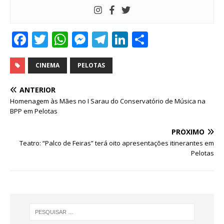
F
T
W
M
T
Li
S
a
w
h
e
el
n
h
c
it
at
ss
e
k
ar
CINEMA
PELOTAS
e
te
s
e
g
e
e
ANTERIOR
b
r
A
n
ra
dI
Homenagem às Mães no I Sarau do Conservatório de Música na
BPP em Pelotas
o
p
g
m
n
o
p
e
PRÓXIMO
Teatro: “Palco de Feiras” terá oito apresentações itinerantes em
k
r
Pelotas