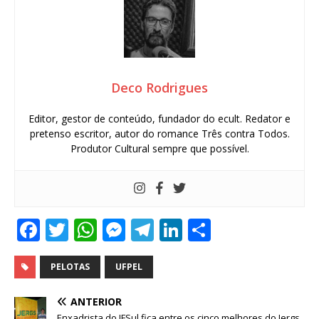
Deco Rodrigues
Editor, gestor de conteúdo, fundador do ecult. Redator e
pretenso escritor, autor do romance Três contra Todos.
Produtor Cultural sempre que possível.
F
T
W
M
T
Li
S
a
w
h
e
el
n
h
c
it
at
ss
e
k
ar
PELOTAS
UFPEL
e
te
s
e
g
e
e
ANTERIOR
Enxadrista do IFSul fica entre os cinco melhores do Jergs