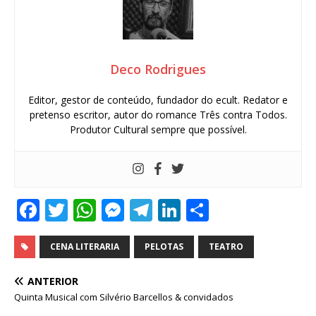
Deco Rodrigues
Editor, gestor de conteúdo, fundador do ecult. Redator e
pretenso escritor, autor do romance Três contra Todos.
Produtor Cultural sempre que possível.
F
T
W
M
T
Li
S
a
w
h
e
el
n
h
c
it
at
ss
e
k
ar
CENA LITERARIA
PELOTAS
TEATRO
e
te
s
e
g
e
e
ANTERIOR
b
r
A
n
ra
dI
Quinta Musical com Silvério Barcellos & convidados