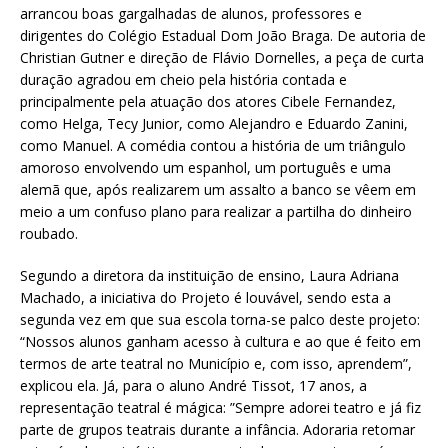
arrancou boas gargalhadas de alunos, professores e
dirigentes do Colégio Estadual Dom João Braga. De autoria de
Christian Gutner e direção de Flávio Dornelles, a peça de curta
duração agradou em cheio pela história contada e
principalmente pela atuação dos atores Cibele Fernandez,
como Helga, Tecy Junior, como Alejandro e Eduardo Zanini,
como Manuel. A comédia contou a história de um triângulo
amoroso envolvendo um espanhol, um português e uma
alemã que, após realizarem um assalto a banco se vêem em
meio a um confuso plano para realizar a partilha do dinheiro
roubado.
Segundo a diretora da instituição de ensino, Laura Adriana
Machado, a iniciativa do Projeto é louvável, sendo esta a
segunda vez em que sua escola torna-se palco deste projeto:
“Nossos alunos ganham acesso à cultura e ao que é feito em
termos de arte teatral no Município e, com isso, aprendem”,
explicou ela. Já, para o aluno André Tissot, 17 anos, a
representação teatral é mágica: ”Sempre adorei teatro e já fiz
parte de grupos teatrais durante a infância. Adoraria retomar