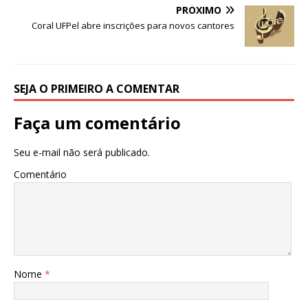
o
p
g
m
n
PRÓXIMO
o
p
e
Coral UFPel abre inscrições para novos cantores
k
r
SEJA O PRIMEIRO A COMENTAR
Faça um comentário
Seu e-mail não será publicado.
Comentário
Nome
*