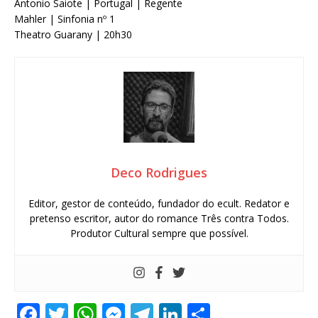
Antonio Saiote | Portugal | Regente
Mahler | Sinfonia nº 1
Theatro Guarany | 20h30
Deco Rodrigues
Editor, gestor de conteúdo, fundador do ecult. Redator e
pretenso escritor, autor do romance Três contra Todos.
Produtor Cultural sempre que possível.
F
T
W
M
T
Li
S