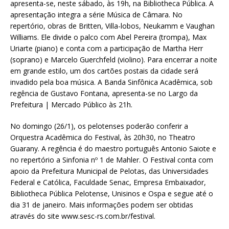
apresenta-se, neste sábado, às 19h, na Bibliotheca Pública. A
apresentação integra a série Música de Câmara. No
repertório, obras de Britten, Villa-lobos, Neukamm e Vaughan
Williams. Ele divide o palco com Abel Pereira (trompa), Max
Uriarte (piano) e conta com a participação de Martha Herr
(soprano) e Marcelo Guerchfeld (violino). Para encerrar a noite
em grande estilo, um dos cartões postais da cidade será
invadido pela boa música. A Banda Sinfônica Acadêmica, sob
regência de Gustavo Fontana, apresenta-se no Largo da
Prefeitura | Mercado Público às 21h.
No domingo (26/1), os pelotenses poderão conferir a
Orquestra Acadêmica do Festival, às 20h30, no Theatro
Guarany. A regência é do maestro português Antonio Saiote e
no repertório a Sinfonia nº 1 de Mahler. O Festival conta com
apoio da Prefeitura Municipal de Pelotas, das Universidades
Federal e Católica, Faculdade Senac, Empresa Embaixador,
Bibliotheca Pública Pelotense, Unisinos e Ospa e segue até o
dia 31 de janeiro. Mais informações podem ser obtidas
através do site www.sesc-rs.com.br/festival.