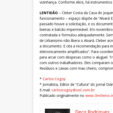
vizinhança. Conforme Alice, há instrumentos
LENTIDÃO
– Cleber Costa da Casa do Joqui
funcionamento – espaço dispõe de “Alvará E
passado houve a solicitação, e os document
lixeiras e balcão impermeável. Em novembr
contratada e formulou adequadamente. Sem 
de Urbanismo não libera o Alvará. Cleber acr
a documento. E cita a recomendação para ins
eletronicamente amplificados”. Para coorde
para arcar com despesas como o aluguel. Tra
com outros trabalhadores. Eles comparam o 
Resíduos e caixas com mau cheiro, comprom
*
Carlos Cogoy
* Jornalista, Editor de “Cultura” do jornal Di
E-mail:
carloscogoy@uol.com.br
Publicado originalmente no
www.3milenio.i
Deco Rodrigues