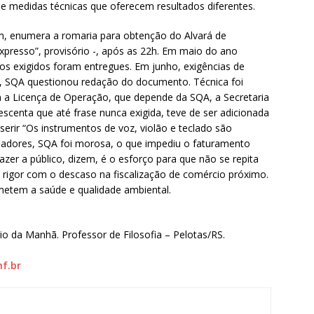
 e medidas técnicas que oferecem resultados diferentes.
m, enumera a romaria para obtenção do Alvará de
xpresso”, provisório -, após as 22h. Em maio do ano
os exigidos foram entregues. Em junho, exigências de
o, SQA questionou redação do documento. Técnica foi
a Licença de Operação, que depende da SQA, a Secretaria
escenta que até frase nunca exigida, teve de ser adicionada
erir “Os instrumentos de voz, violão e teclado são
nadores, SQA foi morosa, o que impediu o faturamento
zer a público, dizem, é o esforço para que não se repita
rigor com o descaso na fiscalização de comércio próximo.
etem a saúde e qualidade ambiental.
ário da Manhã. Professor de Filosofia – Pelotas/RS.
nf.br