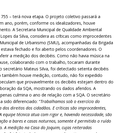
 755 – terá nova etapa. O projeto coletivo passará a
e um ano, porém, conforme os idealizadores, houve
ento. A Secretaria Municipal de Qualidade Ambiental
 Lopes da Silva, considera as críticas como improcedentes
a Municipal de Urbanismo (SMU), acompanhadas da Brigada
l estava fechado e foi aberto pelos coordenadores. O
 aferir a medição dos decibéis. Como não havia música na
ause, colaborando com o trabalho, tocaram durante
 secretário Mateus Silva, foi detectado setenta decibéis
o também houve medição, contudo, não foi expedido
speculam que provavelmente os decibéis estejam dentro do
aboração da SQA, mostrando os dados aferidos. A
apenas culmina o ano de relação com a SQA. O secretário
 sido diferenciado: “
Trabalhamos sob o exercício do
 dos direitos dos cidadãos. E críticas são improcedentes,
 A equipe técnica atua com rigor e, havendo necessidade, são
ção a bares e casas noturnos, somente é permitido o ruído
a. A medição na Casa do Joquim, cujas reiteradas