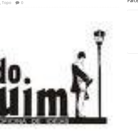
Parce
,
Topo
0