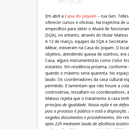
Em abril a
Casa do Joquim
– rua Gen. Telles
oferecer cursos e oficinas. Na trajetória d
empecilhos para obter o Alvará de funcionam
(SQA), no entanto, através do titular Mateus
A 12 de março, equipes da SQA e Secretari
Militar, estiveram na Casa do Joquim. O loca
objetivo, atendendo queixa de vizinhos, era
Casa, alguns instrumentistas como Celso Kr
instantes. Em residência próxima, conforme o
quando o máximo seria quarenta. No espaç
laudo. Os coordenadores da casa cultural e
permitido. E lamentam que não houve a col
controvérsia, ressaltam os coordenadores, 
Mateus rejeita que o tratamento à casa tenha
princípio de igualdade. Nossa ação é na defesa
pois o processo é público e está a disposição.
exigidos documentos e procedimentos. Em rela
após 22h mediante laudo de eficiência acústic