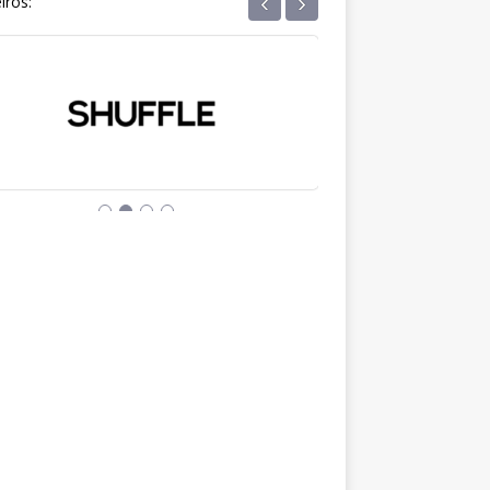
‹
›
iros: