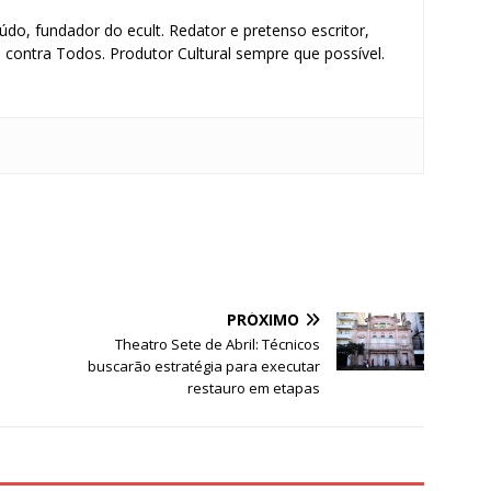
údo, fundador do ecult. Redator e pretenso escritor,
contra Todos. Produtor Cultural sempre que possível.
S
h
ar
e
PRÓXIMO
i
Theatro Sete de Abril: Técnicos
buscarão estratégia para executar
restauro em etapas