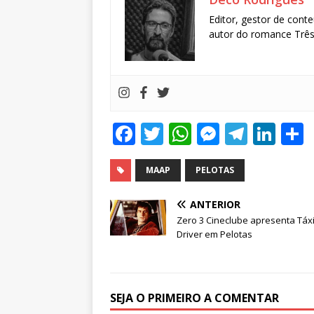
Editor, gestor de conte
autor do romance Três 
F
T
W
M
T
Li
a
w
h
e
el
n
c
it
at
ss
e
k
MAAP
PELOTAS
e
te
s
e
g
e
ANTERIOR
b
r
A
n
ra
dI
Zero 3 Cineclube apresenta Táx
Driver em Pelotas
o
p
g
m
n
o
p
e
k
r
SEJA O PRIMEIRO A COMENTAR