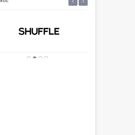
‹
›
iros: