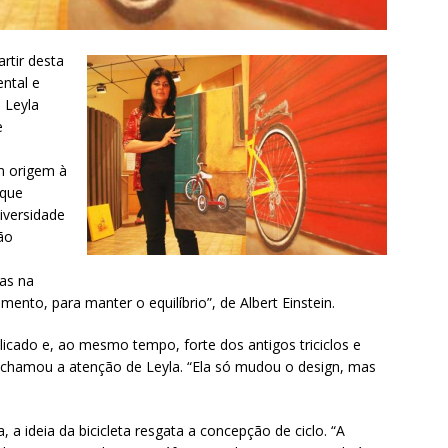
artir desta
ental e
a Leyla
e
m origem à
 que
iversidade
ão
as na
ento, para manter o equilíbrio”, de Albert Einstein.
licado e, ao mesmo tempo, forte dos antigos triciclos e
leta chamou a atenção de Leyla. “Ela só mudou o design, mas
, a ideia da bicicleta resgata a concepção de ciclo. “A