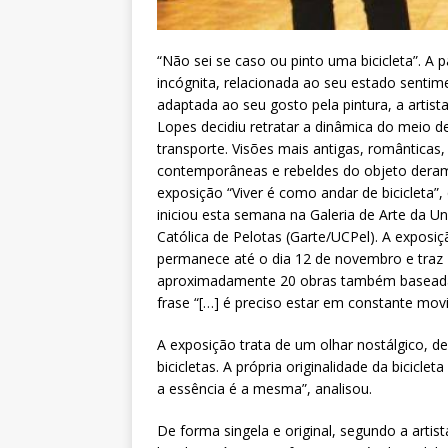
“Não sei se caso ou pinto uma bicicleta”. A p
incógnita, relacionada ao seu estado sentim
adaptada ao seu gosto pela pintura, a artist
Lopes decidiu retratar a dinâmica do meio d
transporte. Visões mais antigas, românticas,
contemporâneas e rebeldes do objeto dera
exposição “Viver é como andar de bicicleta”,
iniciou esta semana na Galeria de Arte da Un
Católica de Pelotas (Garte/UCPel). A exposiç
permanece até o dia 12 de novembro e traz
aproximadamente 20 obras também basead
frase “[…] é preciso estar em constante movim
A exposição trata de um olhar nostálgico, de
bicicletas. A própria originalidade da bicic
a essência é a mesma”, analisou.
De forma singela e original, segundo a artista