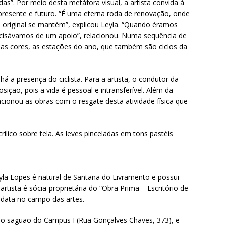
adas”. Por meio desta metáfora visual, a artista convida à
 presente e futuro. “É uma eterna roda de renovação, onde
 original se mantém”, explicou Leyla. “Quando éramos
recisávamos de um apoio”, relacionou. Numa sequência de
 das cores, as estações do ano, que também são ciclos da
 a presença do ciclista. Para a artista, o condutor da
sição, pois a vida é pessoal e intransferível. Além da
elacionou as obras com o resgate desta atividade física que
crílico sobre tela. As leves pinceladas em tons pastéis
yla Lopes é natural de Santana do Livramento e possui
tista é sócia-proprietária do “Obra Prima – Escritório de
didata no campo das artes.
a no saguão do Campus I (Rua Gonçalves Chaves, 373), e