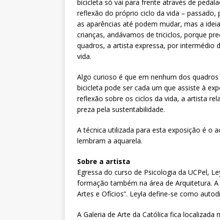
bicicleta só vai para frente através de pedal
reflexão do próprio ciclo da vida – passado,
as aparências até podem mudar, mas a ideia
crianças, andávamos de triciclos, porque p
quadros, a artista expressa, por intermédio
vida.
Algo curioso é que em nenhum dos quadros há
bicicleta pode ser cada um que assiste à expo
reflexão sobre os ciclos da vida, a artista r
preza pela sustentabilidade.
A técnica utilizada para esta exposição é o a
lembram a aquarela.
Sobre a artista
Egressa do curso de Psicologia da UCPel, Le
formação também na área de Arquitetura. A ar
Artes e Ofícios”. Leyla define-se como auto
A Galeria de Arte da Católica fica localizad