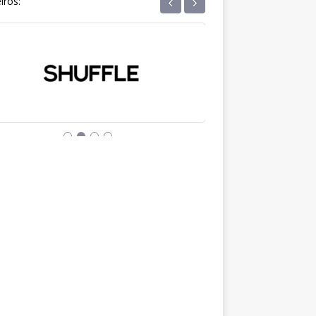
‹
›
iros: