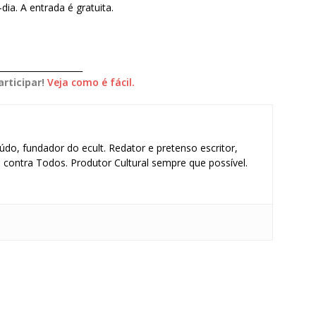
ia. A entrada é gratuita.
____________________
rticipar!
Veja como é fácil.
údo, fundador do ecult. Redator e pretenso escritor,
contra Todos. Produtor Cultural sempre que possível.
S
h
ar