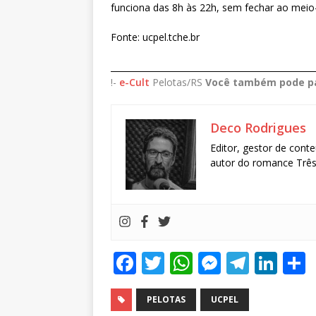
funciona das 8h às 22h, sem fechar ao meio-d
Fonte: ucpel.tche.br
________________________________________________
!-
e-Cult
Pelotas/RS
Você também pode pa
Deco Rodrigues
Editor, gestor de conte
autor do romance Três 
F
T
W
M
T
Li
a
w
h
e
el
n
c
it
at
ss
e
k
PELOTAS
UCPEL