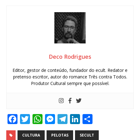
Deco Rodrigues
Editor, gestor de conteúdo, fundador do ecult. Redator e
pretenso escritor, autor do romance Três contra Todos.
Produtor Cultural sempre que possível.
F
T
W
M
T
Li
S
a
w
h
e
el
n
h
c
it
at
ss
e
k
ar
CULTURA
PELOTAS
SECULT