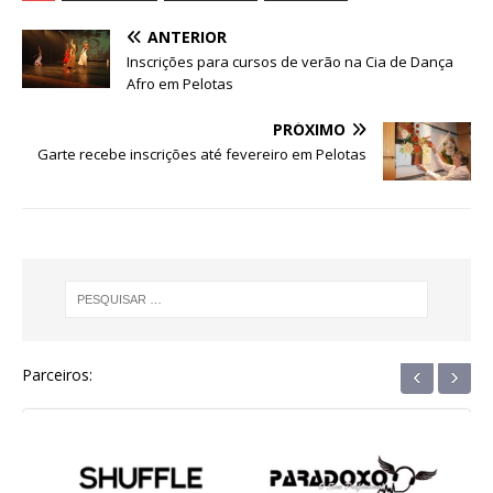
e
te
s
e
g
e
e
ANTERIOR
b
r
A
n
ra
dI
Inscrições para cursos de verão na Cia de Dança
Afro em Pelotas
o
p
g
m
n
o
p
e
PRÓXIMO
Garte recebe inscrições até fevereiro em Pelotas
k
r
‹
›
Parceiros: