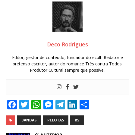
Deco Rodrigues
Editor, gestor de conteúdo, fundador do ecult. Redator e
pretenso escritor, autor do romance Três contra Todos.
Produtor Cultural sempre que possível.
F
T
W
M
T
Li
S
a
w
h
e
el
n
h
c
it
at
ss
e
k
ar
BANDAS
PELOTAS
RS
e
te
s
e
g
e
e
ANTERIOR