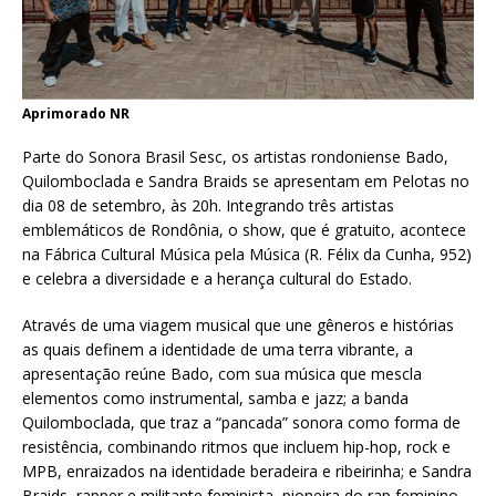
Aprimorado NR
Parte do Sonora Brasil Sesc, os artistas rondoniense Bado,
Quilomboclada e Sandra Braids se apresentam em Pelotas no
dia 08 de setembro, às 20h. Integrando três artistas
emblemáticos de Rondônia, o show, que é gratuito, acontece
na Fábrica Cultural Música pela Música (R. Félix da Cunha, 952)
e celebra a diversidade e a herança cultural do Estado.
Através de uma viagem musical que une gêneros e histórias
as quais definem a identidade de uma terra vibrante, a
apresentação reúne Bado, com sua música que mescla
elementos como instrumental, samba e jazz; a banda
Quilomboclada, que traz a “pancada” sonora como forma de
resistência, combinando ritmos que incluem hip-hop, rock e
MPB, enraizados na identidade beradeira e ribeirinha; e Sandra
Braids, rapper e militante feminista, pioneira do rap feminino