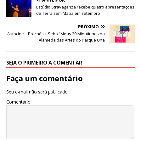
b
r
A
n
ra
dI
Estúdio Stravaganza recebe quatro apresentações
de Terra sem Mapa em setembro
o
p
g
m
n
o
p
e
PRÓXIMO
Autocine + Brechós + Sebo “Meus 20 Minutinhos na
k
r
Alameda das Artes do Parque Una
SEJA O PRIMEIRO A COMENTAR
Faça um comentário
Seu e-mail não será publicado.
Comentário