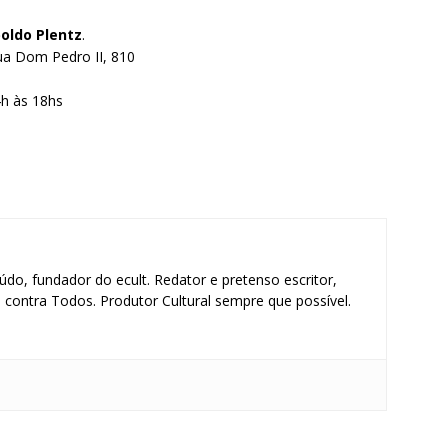
oldo Plentz
.
a Dom Pedro II, 810
4h às 18hs
údo, fundador do ecult. Redator e pretenso escritor,
contra Todos. Produtor Cultural sempre que possível.
S