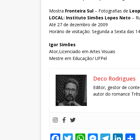
Mostra
Fronteira Sul
– Fotografias de
Leop
LOCAL:
Instituto Simões Lopes Neto
– Ru
Até 27 de dezembro de 2009
Horário de visitação: Segunda a Sexta das 1
Igor Simões
Ator,Licenciado em Artes Visuais
Mestre em Educação/ UFPel
Deco Rodrigues
Editor, gestor de conte
autor do romance Três 
F
T
W
M
T
Li