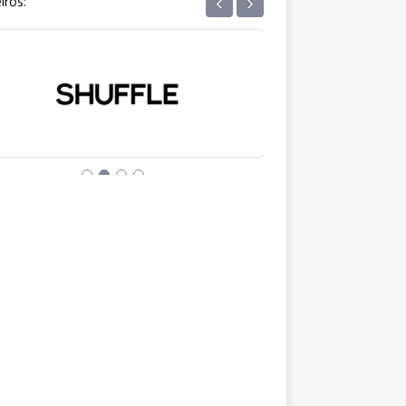
‹
›
iros: