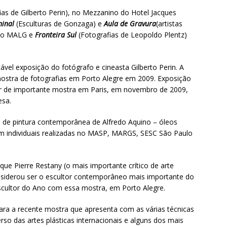
ias de Gilberto Perin), no Mezzanino do Hotel Jacques
inal
(Esculturas de Gonzaga) e
Aula de Gravura
(artistas
) no MALG e
Fronteira Sul
(Fotografias de Leopoldo Plentz)
vel exposição do fotógrafo e cineasta Gilberto Perin. A
ostra de fotografias em Porto Alegre em 2009. Exposição
par de importante mostra em Paris, em novembro de 2009,
esa.
 de pintura contemporânea de Alfredo Aquino – óleos
om individuais realizadas no MASP, MARGS, SESC São Paulo
ue Pierre Restany (o mais importante crítico de arte
siderou ser o escultor contemporâneo mais importante do
Escultor do Ano com essa mostra, em Porto Alegre.
ara a recente mostra que apresenta com as várias técnicas
rso das artes plásticas internacionais e alguns dos mais