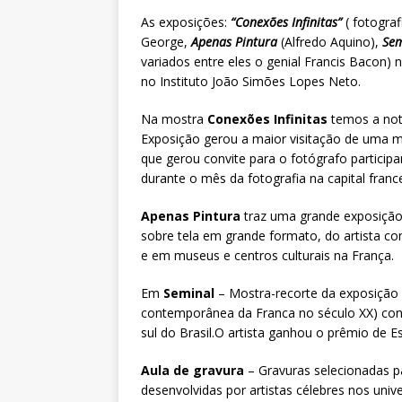
As exposições:
“Conexões Infinitas”
( fotograf
George,
Apenas Pintura
(Alfredo Aquino),
Sem
variados entre eles o genial Francis Bacon
no Instituto João Simões Lopes Neto.
Na mostra
Conexões Infinitas
temos a notá
Exposição gerou a maior visitação de uma m
que gerou convite para o fotógrafo partici
durante o mês da fotografia na capital franc
Apenas Pintura
traz uma grande exposição
sobre tela em grande formato, do artista c
e em museus e centros culturais na França.
Em
Seminal
– Mostra-recorte da exposição q
contemporânea da Franca no século XX) con
sul do Brasil.O artista ganhou o prêmio de 
Aula de gravura
– Gravuras selecionadas p
desenvolvidas por artistas célebres nos unive