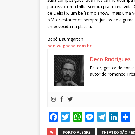
para isso: uma trilha sonora pra minha vida.
de Délibáb, um belíssimo show, mais uma v
o Vitor estaremos sempre juntos de alguma fo
embevecida na platéia.
Bebê Baumgarten
bddivulgacao.com.br
Deco Rodrigues
Editor, gestor de conte
autor do romance Três 
F
T
W
M
T
Li
a
w
h
e
el
n
PORTO ALEGRE
THEATRO SÃO PE