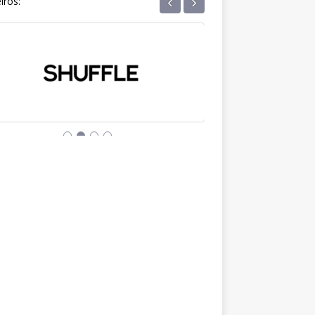
‹
›
iros: