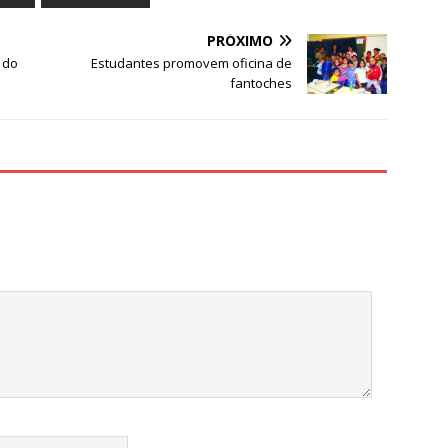
ar
e
PRÓXIMO
 do
Estudantes promovem oficina de
fantoches