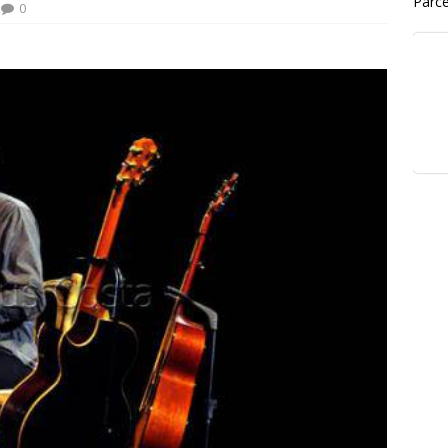
Parce
0