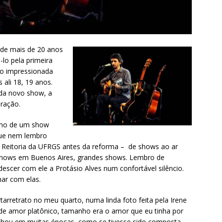
 de mais de 20 anos
-lo pela primeira
to impressionada
 ali 18, 19 anos.
da novo show, a
iração.
omo de um show
 que nem lembro
a Reitoria da UFRGS antes da reforma – de shows ao ar
a, shows em Buenos Aires, grandes shows. Lembro de
descer com ele a Protásio Alves num confortável silêncio.
ar com elas.
tarretrato no meu quarto, numa linda foto feita pela Irene
 de amor platônico, tamanho era o amor que eu tinha por
hou em muitas épocas, como se tivesse sido composta