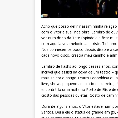
Acho que posso definir assim minha relação
com o Vitor e sua linda obra. Lembro de ouvi
vez num disco da Tetê Espíndola e ficar mui
com aquela voz melodiosa e triste. Tínhamos
Nos conhecemos pouco depois disso e a ca
cada novo disco, crescia meu carinho e adm
Lembro de flashs ao longo desses anos, c
incrível que assisti na coxia de um teatro –
mais se era o antigo Teatro Leopoldina ou 
livre, shows pequenos de início de carreir
encontrá-lo uma noite no Porto de Elis e de 
Gosto das pessoas quietas. Gosto de caminh
Durante alguns anos, o Vitor esteve num por
Santos. Dei a ele o status de grande amigo,
suas composições. Sua música me acompan