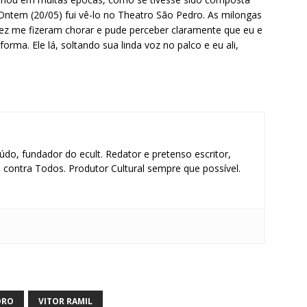
 Ontem (20/05) fui vê-lo no Theatro São Pedro. As milongas
ez me fizeram chorar e pude perceber claramente que eu e
rma. Ele lá, soltando sua linda voz no palco e eu ali,
údo, fundador do ecult. Redator e pretenso escritor,
contra Todos. Produtor Cultural sempre que possível.
S
h
DRO
VITOR RAMIL