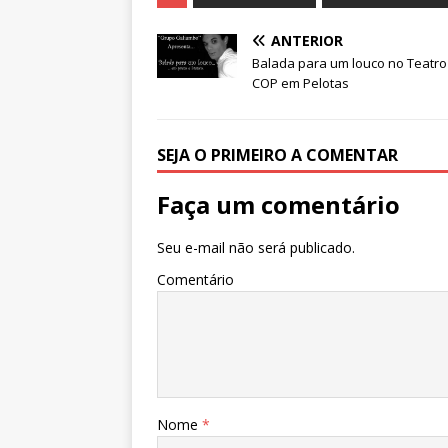
c
it
at
ss
e
k
e
te
s
e
g
e
ANTERIOR
b
r
A
n
ra
dI
Balada para um louco no Teatro
COP em Pelotas
o
p
g
m
n
o
p
e
k
r
SEJA O PRIMEIRO A COMENTAR
Faça um comentário
Seu e-mail não será publicado.
Comentário
Nome
*