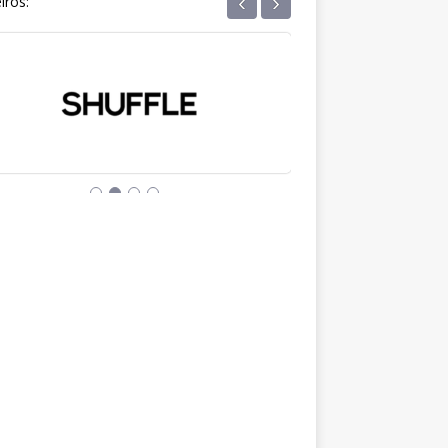
‹
›
iros: