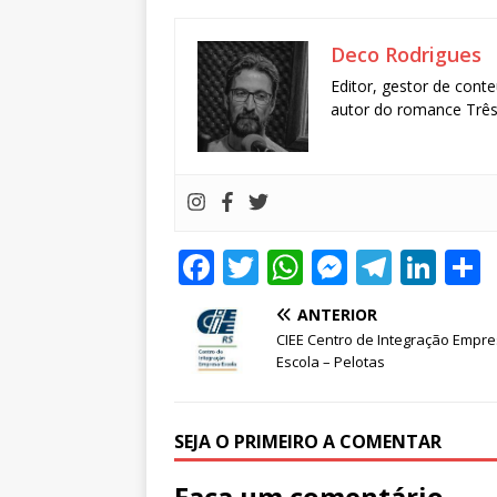
Deco Rodrigues
Editor, gestor de conte
autor do romance Três 
F
T
W
M
T
Li
a
w
h
e
el
n
ANTERIOR
c
it
at
ss
e
k
CIEE Centro de Integração Empr
e
te
s
e
g
e
Escola – Pelotas
b
r
A
n
ra
dI
o
p
g
m
n
SEJA O PRIMEIRO A COMENTAR
o
p
e
Faça um comentário