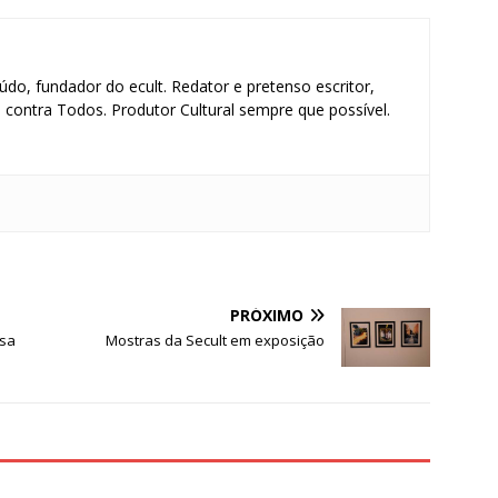
údo, fundador do ecult. Redator e pretenso escritor,
contra Todos. Produtor Cultural sempre que possível.
S
h
PRÓXIMO
ar
esa
Mostras da Secult em exposição
e